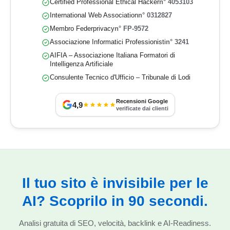
Certified Professional Ethical Hacker
n° 4053103
International Web Association
n° 0312827
Membro Federprivacy
n° FP-9572
Associazione Informatici Professionisti
n° 3241
AIFIA – Associazione Italiana Formatori di
Intelligenza Artificiale
Consulente Tecnico d'Ufficio – Tribunale di Lodi
Recensioni Google
4,9
verificate dai clienti
Il tuo sito è invisibile per le
AI? Scoprilo in 90 secondi.
Analisi gratuita di SEO, velocità, backlink e AI-Readiness.