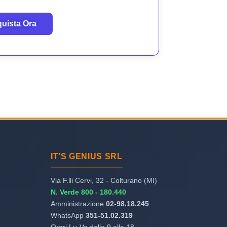
uista Ora
IT'S GENIUS SRL
Via F.lli Cervi, 32 - Colturano (MI)
N. Verde 800 - 180.440
Amministrazione
02-98.18.245
WhatsApp
351-51.02.319