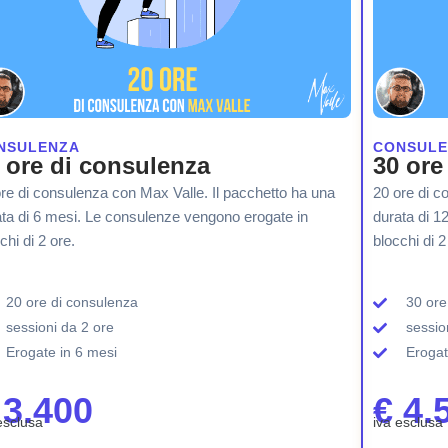
NSULENZA
CONSULE
 ore di consulenza
30 ore
re di consulenza con Max Valle. Il pacchetto ha una
20 ore di c
ta di 6 mesi. Le consulenze vengono erogate in
durata di 1
chi di 2 ore.
blocchi di 2
20 ore di consulenza
30 ore
sessioni da 2 ore
sessio
Erogate in 6 mesi
Erogat
 3.400
€ 4.
esclusa
iva esclusa