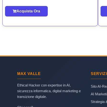
Acquista Ora
MAX VALLE
SERVIZI
Ethical Hacker con expertise in AI,
Sito AI-R
sicurezza informatica, digital marketing e
AI Market
transizione digitale.
Strategia 