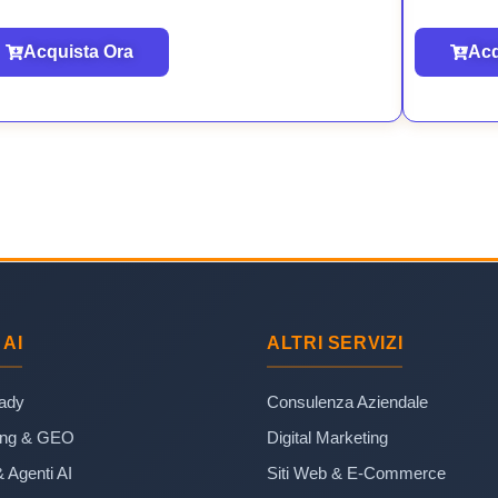
Acquista Ora
Acq
 AI
ALTRI SERVIZI
eady
Consulenza Aziendale
ing & GEO
Digital Marketing
& Agenti AI
Siti Web & E-Commerce