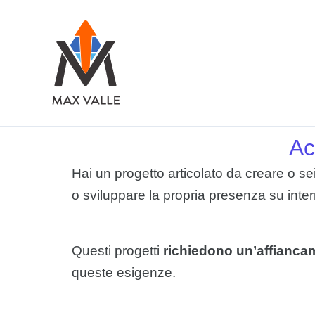
Vai
al
contenuto
Ac
Hai un progetto articolato da creare o s
o sviluppare la propria presenza su inte
Questi progetti
richiedono un’affiancam
queste esigenze.