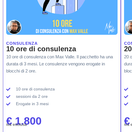
CONSULENZA
CO
10 ore di consulenza
20
10 ore di consulenza con Max Valle. Il pacchetto ha una
20 o
durata di 3 mesi. Le consulenze vengono erogate in
dura
blocchi di 2 ore.
bloc
10 ore di consulenza
sessioni da 2 ore
Erogate in 3 mesi
€ 1.800
€
iva esclusa
iva 