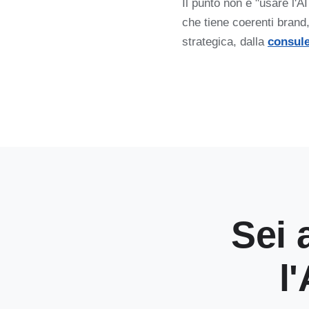
Il punto non è "usare l'A
che tiene coerenti brand
strategica, dalla
consule
Sei 
l