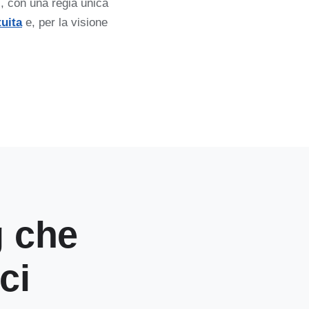
i, con una regia unica
tuita
e, per la visione
g che
ci