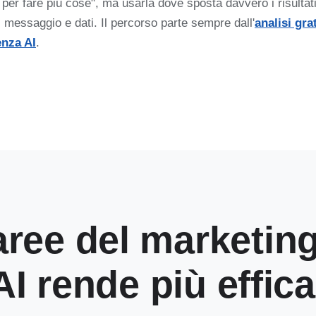
I per fare più cose", ma usarla dove sposta davvero i risultat
, messaggio e dati. Il percorso parte sempre dall'
analisi gra
nza AI
.
aree del marketin
'AI rende più effica