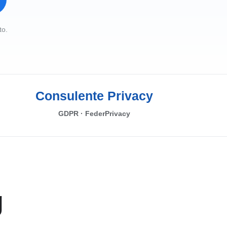
to.
Consulente Privacy
GDPR · FederPrivacy
g