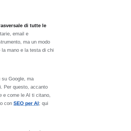
asversale di tutte le
tarie, email e
 strumento, ma un modo
 la mano e la testa di chi
ù su Google, ma
i. Per questo, accanto
e e come le AI ti citano,
amo con
SEO per AI
; qui