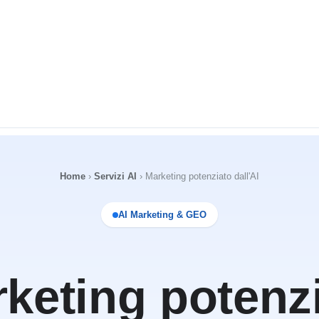
Home
›
Servizi AI
›
Marketing potenziato dall'AI
AI Marketing & GEO
keting potenz