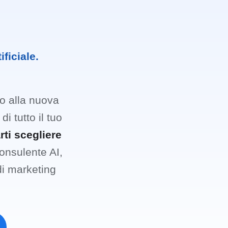
ficiale.
no alla nuova
di tutto il tuo
arti scegliere
consulente AI,
 di marketing