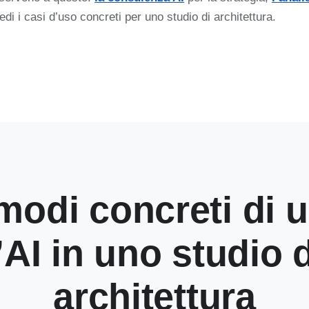
edi i casi d’uso concreti per uno studio di architettura.
modi concreti di 
’AI in uno studio 
architettura