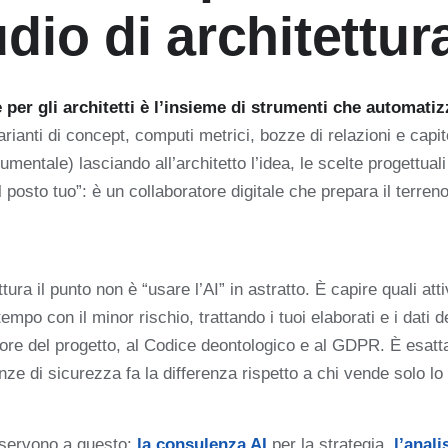
dio di architettur
le per gli architetti è l’insieme di strumenti che automatiz
rianti di concept, computi metrici, bozze di relazioni e capito
mentale) lasciando all’architetto l’idea, le scelte progettuali
 posto tuo”: è un collaboratore digitale che prepara il terreno
tura il punto non è “usare l’AI” in astratto. È capire quali att
tempo con il minor rischio, trattando i tuoi elaborati e i dati 
autore del progetto, al Codice deontologico e al GDPR. È esat
e di sicurezza fa la differenza rispetto a chi vende solo lo
 servono a questo:
la consulenza AI
per la strategia,
l’anali