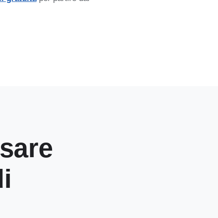
usare
di