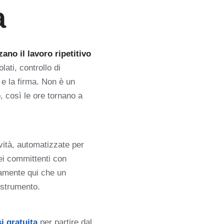
a
zano il lavoro ripetitivo
lati, controllo di
 e la firma. Non è un
, così le ore tornano a
ività, automatizzate per
dei committenti con
tamente qui che un
 strumento.
si gratuita
per partire dal