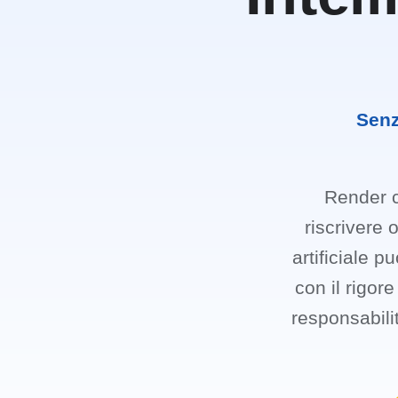
Senz
Render ch
riscrivere 
artificiale p
con il rigor
responsabilit