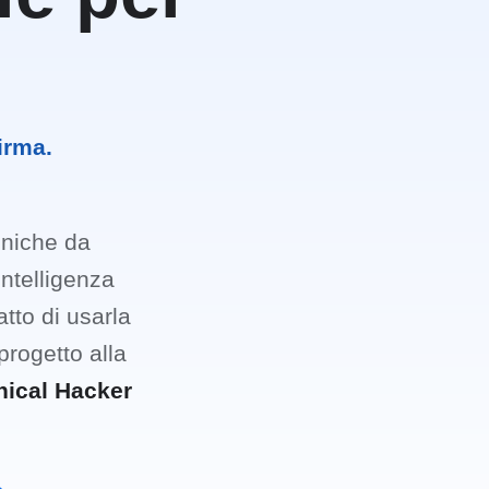
irma.
ecniche da
intelligenza
atto di usarla
progetto alla
hical Hacker