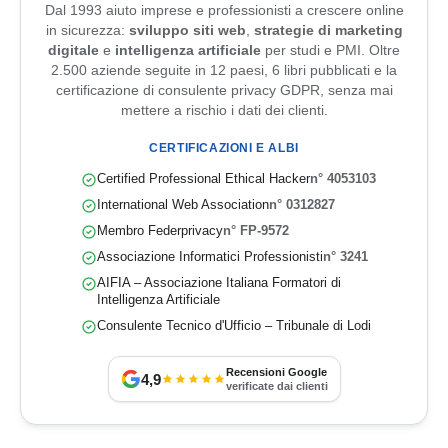
Dal 1993 aiuto imprese e professionisti a crescere online
in sicurezza:
sviluppo siti web
,
strategie di marketing
digitale
e
intelligenza artificiale
per studi e PMI. Oltre
2.500 aziende seguite in 12 paesi, 6 libri pubblicati e la
certificazione di consulente privacy GDPR, senza mai
mettere a rischio i dati dei clienti.
CERTIFICAZIONI E ALBI
Certified Professional Ethical Hacker
n° 4053103
International Web Association
n° 0312827
Membro Federprivacy
n° FP-9572
Associazione Informatici Professionisti
n° 3241
AIFIA – Associazione Italiana Formatori di
Intelligenza Artificiale
Consulente Tecnico d'Ufficio – Tribunale di Lodi
Recensioni Google
4,9
verificate dai clienti