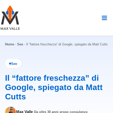
Vai
al
contenuto
Home
-
Seo
-
Il “fattore freschezza” di Google, spiegato da Matt Cutts
Seo
Il “fattore freschezza” di
Google, spiegato da Matt
Cutts
Max Valle
·
Da oltre 30 anni erogo consulenze