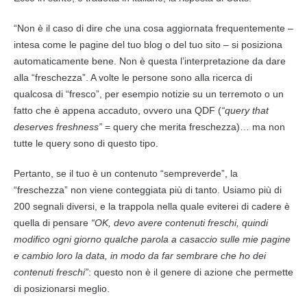
“Non è il caso di dire che una cosa aggiornata frequentemente –
intesa come le pagine del tuo blog o del tuo sito – si posiziona
automaticamente bene. Non è questa l’interpretazione da dare
alla “freschezza”. A volte le persone sono alla ricerca di
qualcosa di “fresco”, per esempio notizie su un terremoto o un
fatto che è appena accaduto, ovvero una QDF (
“query that
deserves freshness”
= query che merita freschezza)… ma non
tutte le query sono di questo tipo.
Pertanto, se il tuo è un contenuto “sempreverde”, la
“freschezza” non viene conteggiata più di tanto. Usiamo più di
200 segnali diversi, e la trappola nella quale eviterei di cadere è
quella di pensare
“OK, devo avere contenuti freschi, quindi
modifico ogni giorno qualche parola a casaccio sulle mie pagine
e cambio loro la data, in modo da far sembrare che ho dei
contenuti freschi”
: questo non è il genere di azione che permette
di posizionarsi meglio.