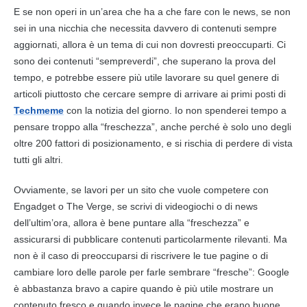
E se non operi in un’area che ha a che fare con le news, se non
sei in una nicchia che necessita davvero di contenuti sempre
aggiornati, allora è un tema di cui non dovresti preoccuparti. Ci
sono dei contenuti “sempreverdi”, che superano la prova del
tempo, e potrebbe essere più utile lavorare su quel genere di
articoli piuttosto che cercare sempre di arrivare ai primi posti di
Techmeme
con la notizia del giorno. Io non spenderei tempo a
pensare troppo alla “freschezza”, anche perché è solo uno degli
oltre 200 fattori di posizionamento, e si rischia di perdere di vista
tutti gli altri.
Ovviamente, se lavori per un sito che vuole competere con
Engadget o The Verge, se scrivi di videogiochi o di news
dell’ultim’ora, allora è bene puntare alla “freschezza” e
assicurarsi di pubblicare contenuti particolarmente rilevanti. Ma
non è il caso di preoccuparsi di riscrivere le tue pagine o di
cambiare loro delle parole per farle sembrare “fresche”: Google
è abbastanza bravo a capire quando è più utile mostrare un
contenuto fresco e quando invece le pagine che erano buone