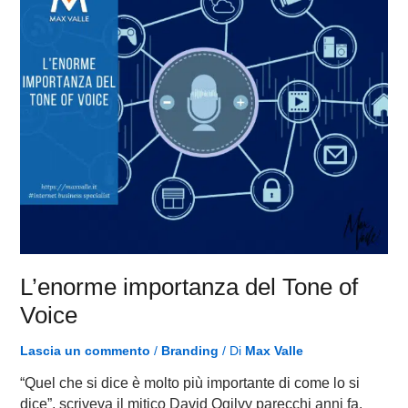
Tone
of
Voice
L’enorme importanza del Tone of
Voice
Lascia un commento
/
Branding
/ Di
Max Valle
“Quel che si dice è molto più importante di come lo si
dice”, scriveva il mitico David Ogilvy parecchi anni fa.