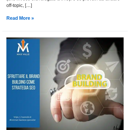
off-topic, […]
Read More »
Sfruttare
il
Brand
Building
come
strategia
SEO