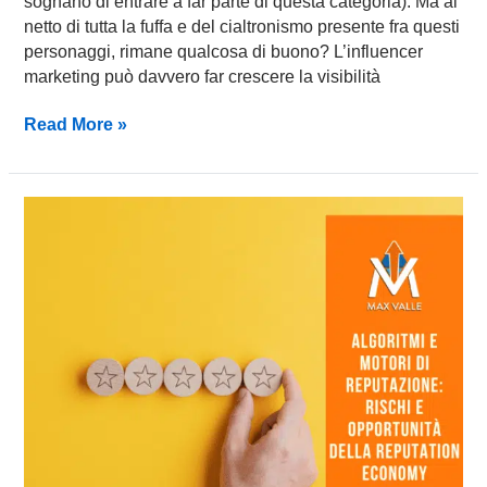
sognano di entrare a far parte di questa categoria). Ma al
netto di tutta la fuffa e del cialtronismo presente fra questi
personaggi, rimane qualcosa di buono? L’influencer
marketing può davvero far crescere la visibilità
Read More »
Algoritmi
e
motori
di
reputazione:
rischi
e
opportunità
della
Reputation
Economy