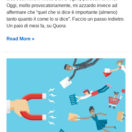
Oggi, molto provocatoriamente, mi azzardo invece ad
affermare che “quel che si dice è importante (almeno)
tanto quanto il come lo si dice”. Faccio un passo indietro.
Un paio di mesi fa, su Quora
Read More »
Antitrust
vs.
Influencer:
ecco
perché
non
cambierà
nulla