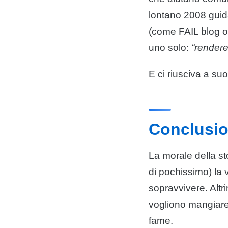
lontano 2008 guida
(come FAIL blog o
uno solo:
“rendere 
E ci riusciva a suon
Conclusi
La morale della sto
di pochissimo) la vi
sopravvivere. Altrim
vogliono mangiare,
fame.