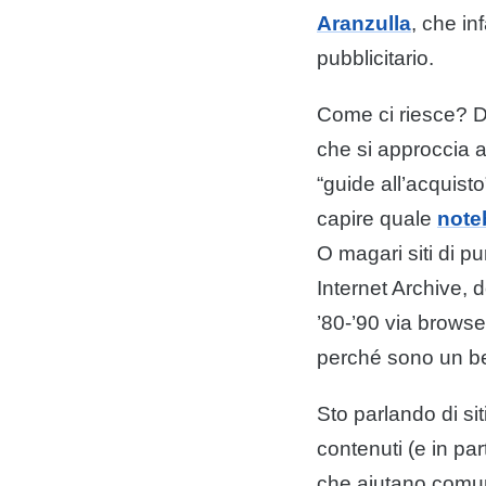
Aranzulla
, che in
pubblicitario.
Come ci riesce? Da
che si approccia a
“guide all’acquisto
capire quale
note
O magari siti di 
Internet Archive, d
’80-’90 via brows
perché sono un bel
Sto parlando di sit
contenuti (e in pa
che aiutano comunq