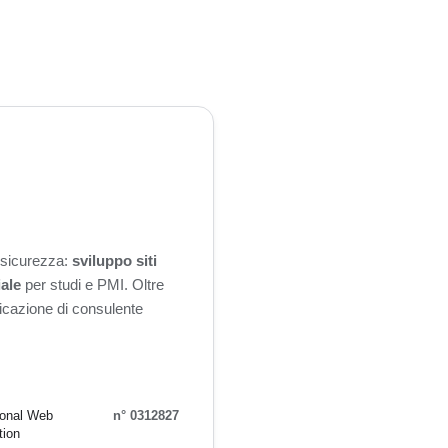
n sicurezza:
sviluppo siti
iale
per studi e PMI. Oltre
ificazione di consulente
ional Web
n° 0312827
tion