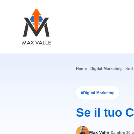
Vai
al
contenuto
Home
-
Digital Marketing
-
Se i
Digital Marketing
Se il tuo 
·
Max Valle
Da oltre 30 