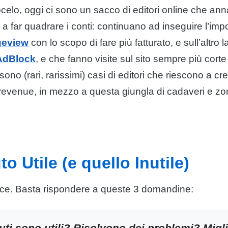
lo, oggi ci sono un sacco di editori online che an
e a far quadrare i conti: continuano ad inseguire l’imp
geview
con lo scopo di fare più fatturato, e sull’altro 
AdBlock
, e che fanno visite sul sito sempre più cor
sono (rari, rarissimi) casi di editori che riescono a c
 revenue, in mezzo a questa giungla di cadaveri e z
to Utile (e quello Inutile)
lice. Basta rispondere a queste 3 domandine:
uti sono utili? Risolvono dei problemi? Migli