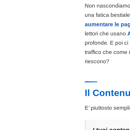
Non nascondiamoce
una fatica bestial
aumentare le pa
lettori che usano
profonde. E poi ci 
traffico che come
riescono?
Il Contenu
E’ piuttosto semp
I tuoi conten