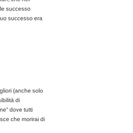
ile successo
 suo successo era
igliori (anche solo
bilità di
one” dove tutti
sce che morirai di