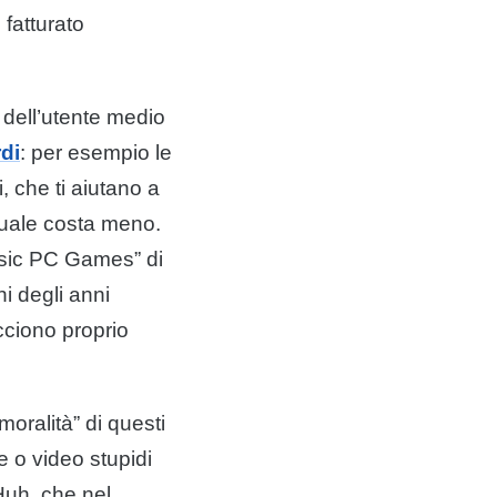
 fatturato
 dell’utente medio
di
: per esempio le
i, che ti aiutano a
uale costa meno.
ssic PC Games” di
hi degli anni
cciono proprio
moralità” di questi
e o video stupidi
Huh, che nel