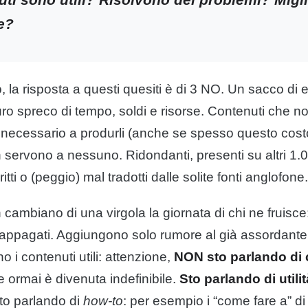
ge?
 la risposta a questi quesiti è di 3 NO. Un sacco di e
 puro spreco di tempo, soldi e risorse. Contenuti che 
necessario a produrli (anche se spesso questo costo 
servono a nessuno. Ridondanti, presenti su altri 1.00
itti o (peggio) mal tradotti dalle solite fonti anglofone.
cambiano di una virgola la giornata di chi ne fruisc
 più appagati. Aggiungono solo rumore al già assordan
no i contenuti utili: attenzione,
NON sto parlando di 
e ormai è divenuta indefinibile.
Sto parlando di utilit
Sto parlando di
how-to
: per esempio i “come fare a” d