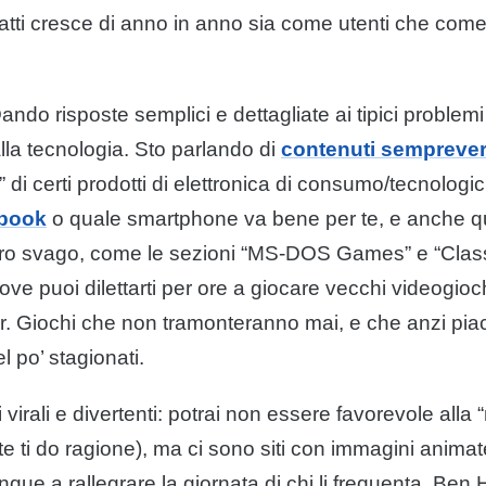
fatti cresce di anno in anno sia come utenti che come
ndo risposte semplici e dettagliate ai tipici problemi
lla tecnologia. Sto parlando di
contenuti semprever
” di certi prodotti di elettronica di consumo/tecnologic
book
o quale smartphone va bene per te, e anche q
puro svago, come le sezioni “MS-DOS Games” e “Cla
ove puoi dilettarti per ore a giocare vecchi videogioc
er. Giochi che non tramonteranno mai, e che anzi pia
 po’ stagionati.
i virali e divertenti: potrai non essere favorevole alla “
rte ti do ragione), ma ci sono siti con immagini animat
ue a rallegrare la giornata di chi li frequenta. Ben 