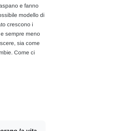
naspano e fanno
ossibile modello di
lato crescono i
te e sempre meno
rescere, sia come
ombie. Come ci
orano la vita