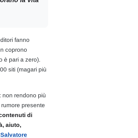
ditori fanno
non coprono
è pari a zero).
0 siti (magari più
e: non rendono più
te rumore presente
contenuti di
à, aiuto,
i
Salvatore