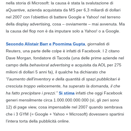
nella storia di Microsoft: la causa è stata la svalutazione di
aQuantive, azienda acquistata da MS per 6,3 miliardi di dollari
nel 2007 con l’obiettivo di battere Google e Yahoo! nel terreno
della display advertising, cosa – ovviamente – mai avvenuta. Ma
la causa del flop non è da imputare solo a Yahoo! o a Google.
Secondo Alistair Barr e Poornima Gupta
, giornalisti di
Reuters, una parte delle colpe è infatti di Facebook. I 2 citano
Dave Morgan, fondatore di Tacoda (una delle prime aziende nel
campo della
behavioral advertising
e acquisita da AOL per 275
milioni di dollari 5 anni fa), il qualche ha dichiarato che
“l’aumento dell’inventory e della quantità di spazi pubblicitari è
cresciuta troppo velocemente, ha superato la domanda, il che
ha fatto precipitare i prezzi.”
Si stima
infatti che oggi Facebook
generi mensilmente circa 1.000.000.000.000 (sì, gli zeri sono
12) di page view, cosa impensabile nel 2007 quando sembrava
che i 3 GYM (= Google + Yahoo + Microsoft) dovessero spartirsi
l’intera torta della pubblicità online.