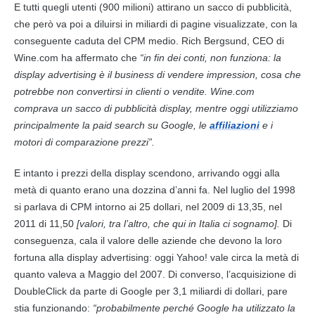
E tutti quegli utenti (900 milioni) attirano un sacco di pubblicità,
che però va poi a diluirsi in miliardi di pagine visualizzate, con la
conseguente caduta del CPM medio. Rich Bergsund, CEO di
Wine.com ha affermato che
“in fin dei conti, non funziona: la
display advertising è il business di vendere impression, cosa che
potrebbe non convertirsi in clienti o vendite. Wine.com
comprava un sacco di pubblicità display, mentre oggi utilizziamo
principalmente la paid search su Google, le
affiliazioni
e i
motori di comparazione prezzi”.
E intanto i prezzi della display scendono, arrivando oggi alla
metà di quanto erano una dozzina d’anni fa. Nel luglio del 1998
si parlava di CPM intorno ai 25 dollari, nel 2009 di 13,35, nel
2011 di 11,50
[valori, tra l’altro, che qui in Italia ci sognamo].
Di
conseguenza, cala il valore delle aziende che devono la loro
fortuna alla display advertising: oggi Yahoo! vale circa la metà di
quanto valeva a Maggio del 2007. Di converso, l’acquisizione di
DoubleClick da parte di Google per 3,1 miliardi di dollari, pare
stia funzionando:
“probabilmente perché Google ha utilizzato la