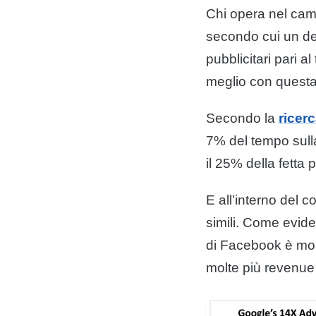
Chi opera nel camp
secondo cui un de
pubblicitari pari a
meglio con quest
Secondo la
ricer
7% del tempo sulla
il 25% della fetta 
E all’interno del c
simili. Come evide
di Facebook è molt
molte più revenue 