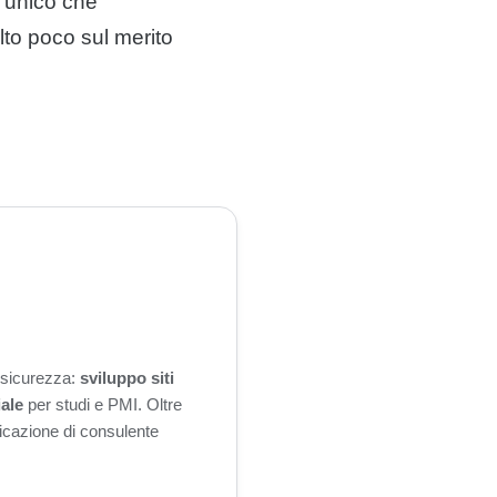
l’unico che
lto poco sul merito
n sicurezza:
sviluppo siti
iale
per studi e PMI. Oltre
ificazione di consulente