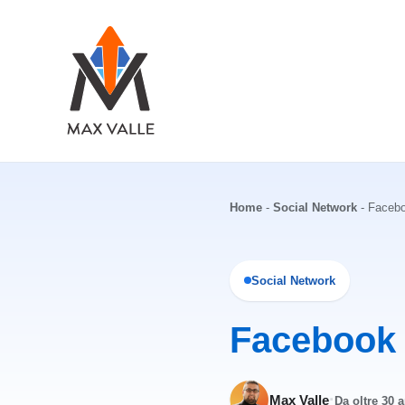
Vai
al
contenuto
Home
-
Social Network
-
Facebo
Social Network
Facebook 
·
Max Valle
Da oltre 30 