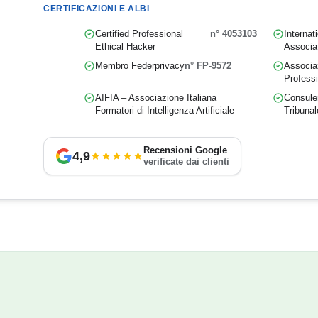
CERTIFICAZIONI E ALBI
Certified Professional
n° 4053103
Internat
Ethical Hacker
Associa
Membro Federprivacy
n° FP-9572
Associaz
Professi
AIFIA – Associazione Italiana
Consulen
Formatori di Intelligenza Artificiale
Tribunal
Recensioni Google
4,9
verificate dai clienti