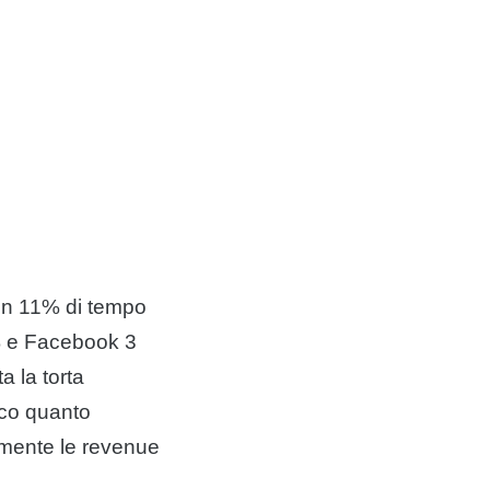
i un 11% di tempo
8% e Facebook 3
a la torta
cco quanto
mente le revenue