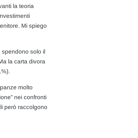
anti la teoria
investimenti
tenitore. Mi spiego
ti spendono solo il
Ma la carta divora
1%).
repanze molto
zione” nei confronti
ali però raccolgono