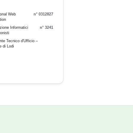
ional Web
n° 0312827
tion
ione Informatici
n° 3241
onisti
te Tecnico d'Ufficio –
e di Lodi