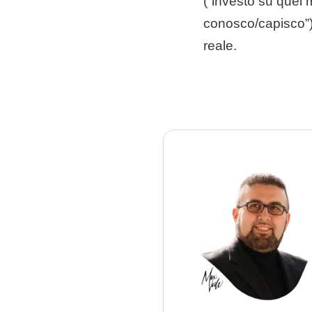
(“investo su quel 
conosco/capisco”) 
reale.