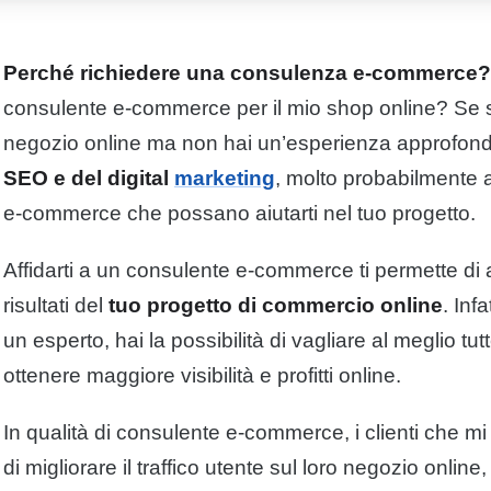
Perché richiedere una consulenza e-commerce?
consulente e-commerce per il mio shop online? Se st
negozio online ma non hai un’esperienza approfondi
SEO
e del digital
marketing
, molto probabilmente a
e-commerce che possano aiutarti nel tuo progetto.
Affidarti a un consulente e-commerce ti permette di amp
risultati del
tuo progetto di commercio online
. Inf
un esperto, hai la possibilità di vagliare al meglio tutt
ottenere maggiore visibilità e profitti online.
In qualità di consulente e-commerce, i clienti che 
di migliorare il traffico utente sul loro negozio onlin