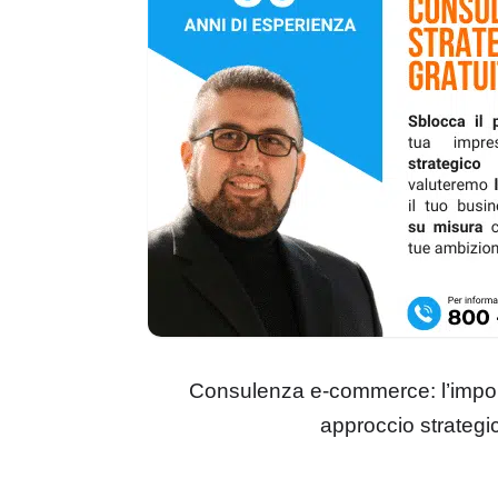
Consulenza e-commerce: l’impor
approccio strategi