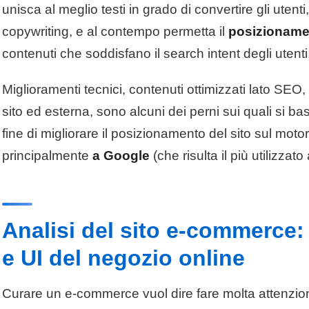
unisca al meglio testi in grado di convertire gli utenti
copywriting, e al contempo permetta il
posizioname
contenuti che soddisfano il search intent degli utenti
Miglioramenti tecnici, contenuti ottimizzati lato
SEO
,
sito ed esterna, sono alcuni dei perni sui quali si
fine di migliorare il posizionamento del sito sul moto
principalmente
a
Google
(che risulta il più utilizzat
Analisi del sito e-commerce:
e UI del negozio online
Curare un e-commerce vuol dire fare molta attenzione