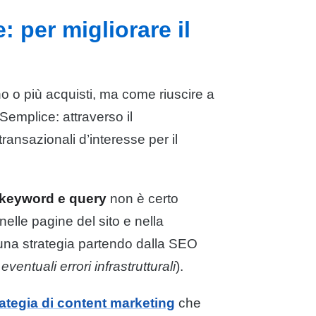
per migliorare il
o o più acquisti, ma come riuscire a
 Semplice: attraverso il
ansazionali d’interesse per il
keyword e
query
non è certo
elle pagine del sito e nella
 una
strategia
partendo dalla
SEO
eventuali errori infrastrutturali
).
rategia
di content marketing
che