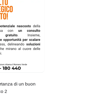
tanza di un buon
co 2