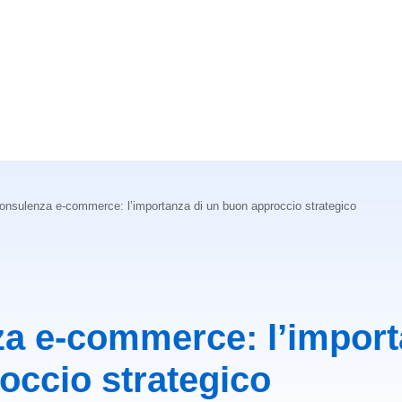
onsulenza e-commerce: l’importanza di un buon approccio strategico
a e-commerce: l’import
occio strategico