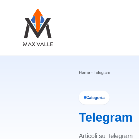
Vai
al
contenuto
Home
-
Telegram
Categoria
Telegram
Articoli su Telegram