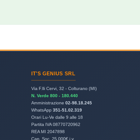
IT'S GENIUS SRL
Via F.lli Cervi, 32 - Colturano (MI)
N. Verde 800 - 180.440
Amministrazione
02-98.18.245
WhatsApp
351-51.02.319
Orari Lu-Ve dalle 9 alle 18
Partita IVA 08770720962
REA MI 2047898
Cap. Soc. 25.000€ i.v.