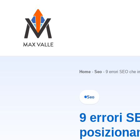
Vai
al
contenuto
Home
-
Seo
-
9 errori SEO che i
Seo
9 errori S
posizionam