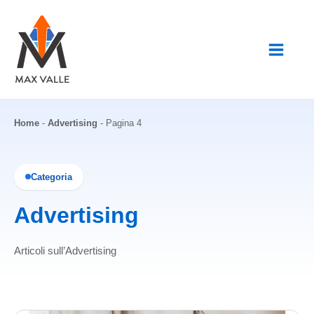
Vai
al
contenuto
Home
-
Advertising
-
Pagina 4
Categoria
Advertising
Articoli sull’Advertising