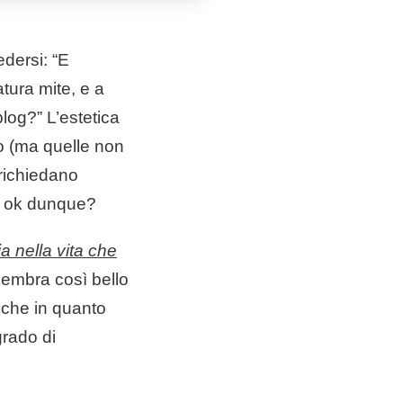
edersi: “E
tura mite, e a
blog
?” L’estetica
o (ma quelle non
 richiedano
to ok dunque?
a nella vita che
sembra così bello
 che in quanto
grado di