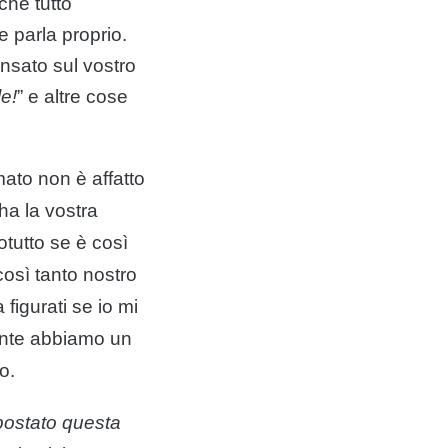
chè tutto
 parla proprio.
ensato sul vostro
le!
” e altre
cose
ato non è affatto
ha la vostra
otutto se è così
osì tanto nostro
igurati se io mi
ente abbiamo un
o.
ostato questa