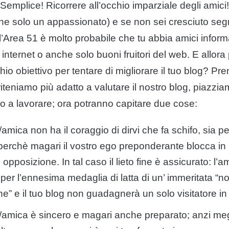
 Semplice! Ricorrere all’occhio imparziale degli amici
che solo un appassionato) e se non sei cresciuto seg
l’Area 51 è molto probabile che tu abbia amici informa
 internet o anche solo buoni fruitori del web. E allor
chio obiettivo per tentare di migliorare il tuo
blog
? Pre
teniamo più adatto a valutare il nostro
blog
, piazzia
 a lavorare; ora potranno capitare due
cose
:
/amica non ha il coraggio di dirvi che fa schifo, sia p
perchè magari il vostro ego preponderante blocca in l
i opposizione. In tal caso il lieto fine è assicurato: l’a
per l’ennesima medaglia di latta di un’ immeritata “n
e” e il tuo
blog
non guadagnerà un solo visitatore in 
o/amica è sincero e magari anche preparato; anzi me