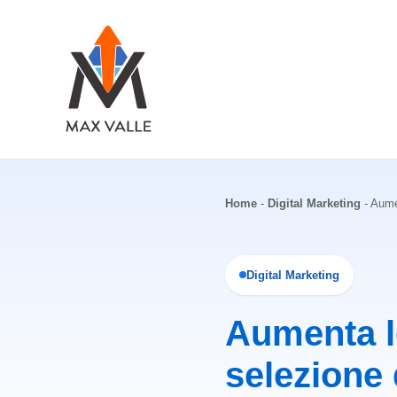
Vai
al
contenuto
Home
-
Digital Marketing
-
Aumen
Digital Marketing
Aumenta le
selezione 