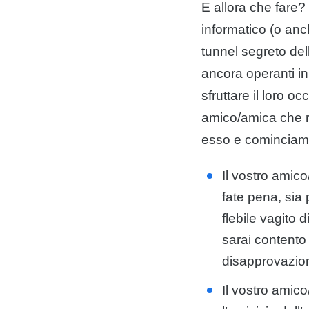
E allora che fare?
informatico (o an
tunnel segreto del
ancora operanti in
sfruttare il loro oc
amico/amica che ri
esso e cominciamo
Il vostro amico
fate pena, sia 
flebile vagito d
sarai contento 
disapprovazion
Il vostro amic