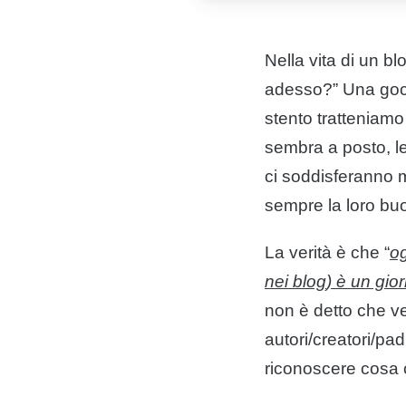
Nella vita di un
bl
adesso?” Una gocc
stento tratteniamo
sembra a posto, le 
ci soddisferanno m
sempre la loro bu
La verità è che “
og
nei
blog
) è un gio
non è detto che v
autori/creatori/pad
riconoscere cosa 