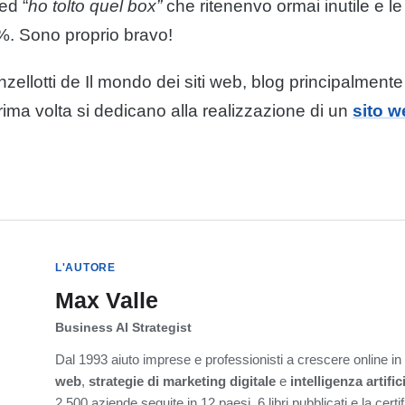
ed “
ho tolto quel box”
che ritenenvo ormai inutile e le
. Sono proprio bravo!
zellotti de Il mondo dei siti web,
blog
principalmente 
rima volta si dedicano alla realizzazione di un
sito w
L'AUTORE
Max Valle
Business AI Strategist
Dal 1993 aiuto imprese e professionisti a crescere online i
web
,
strategie di marketing digitale
e
intelligenza artific
2.500 aziende seguite in 12 paesi, 6 libri pubblicati e la cert