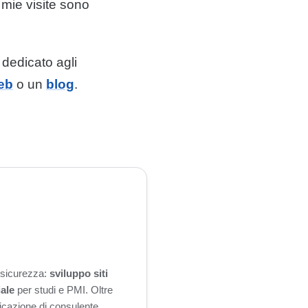
 mie visite sono
dedicato agli
eb
o un
blog
.
n sicurezza:
sviluppo siti
iale
per studi e PMI. Oltre
ificazione di consulente