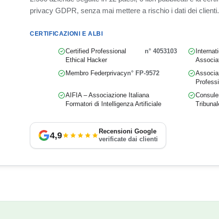
privacy GDPR, senza mai mettere a rischio i dati dei clienti.
CERTIFICAZIONI E ALBI
Certified Professional
n° 4053103
Internat
Ethical Hacker
Associa
Membro Federprivacy
n° FP-9572
Associaz
Professi
AIFIA – Associazione Italiana
Consulen
Formatori di Intelligenza Artificiale
Tribunal
Recensioni Google
4,9
verificate dai clienti