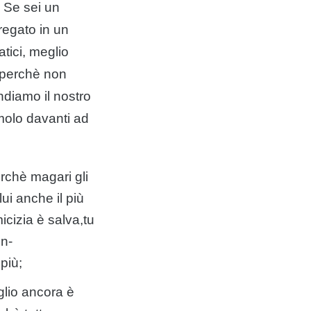
! Se sei un
regato in un
tici, meglio
a perchè non
ndiamo il nostro
molo davanti ad
erchè magari gli
ui anche il più
micizia è salva,tu
on-
più;
glio ancora è