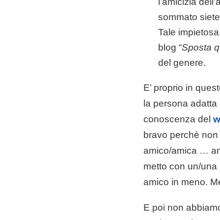
l’amicizia dell
sommato siete 
Tale impietosa 
blog
“
Sposta q
del genere.
E’ proprio in ques
la persona adatta 
conoscenza del
w
bravo perchè non
amico/amica … anzi
metto con un/una
amico in meno. Meg
E poi non abbiamo