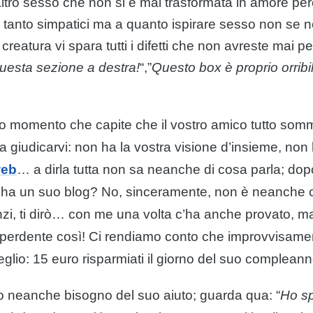
’altro sesso che non si è mai trasformata in amore per
tanto simpatici ma a quanto ispirare sesso non se ne
creatura vi spara tutti i difetti che non avreste mai p
uesta sezione a destra!
“,”
Questo box è proprio orribi
to momento che capite che il vostro amico tutto somm
a giudicarvi: non ha la vostra visione d’insieme, non 
eb
… a dirla tutta non sa neanche di cosa parla; dop
 ha un suo
blog
? No, sinceramente, non è neanche c
, ti dirò… con me una volta c’ha anche provato, ma f
 perdente così! Ci rendiamo conto che improvvisam
lio: 15 euro risparmiati il giorno del suo compleann
 neanche bisogno del suo aiuto; guarda qua: “
Ho sp