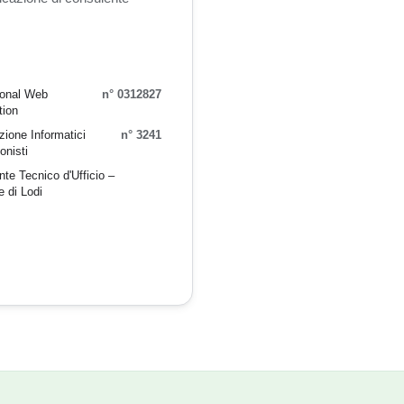
ional Web
n° 0312827
tion
ione Informatici
n° 3241
onisti
te Tecnico d'Ufficio –
e di Lodi