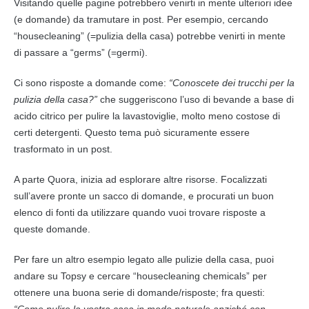
Visitando quelle pagine potrebbero venirti in mente ulteriori idee
(e domande) da tramutare in post. Per esempio, cercando
“housecleaning” (=pulizia della casa) potrebbe venirti in mente
di passare a “germs” (=germi).
Ci sono risposte a domande come:
“Conoscete dei trucchi per la
pulizia della casa?”
che suggeriscono l’uso di bevande a base di
acido citrico per pulire la lavastoviglie, molto meno costose di
certi detergenti. Questo tema può sicuramente essere
trasformato in un post.
A parte Quora, inizia ad esplorare altre risorse. Focalizzati
sull’avere pronte un sacco di domande, e procurati un buon
elenco di fonti da utilizzare quando vuoi trovare risposte a
queste domande.
Per fare un altro esempio legato alle pulizie della casa, puoi
andare su Topsy e cercare “housecleaning chemicals” per
ottenere una buona serie di domande/risposte; fra questi:
“Come pulire la vostra casa in modo naturale anziché con