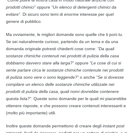
prodotti chimici”
oppure
“Un elenco di detergenti chimici da
evitare”
. Di sicuro sono temi di enorme interesse per quel
genere di pubblico.
Ma ovviamente, le migliori domande sono quelle che ti poni tu.
Se sei naturalmente curioso, partendo da un tema e da una
domanda originale potresti chiederti cose come:
“Da quali
sostanze chimiche
contenuti
nei prodotti di pulizia della casa
dobbiamo davvero stare alla larga?”
oppure
“Le cose di cui si
sente parlare circa le sostanze chimiche contenute nei prodotti
di pulizia sono vere o sono leggende?”
o anche
“Se si dovesse
compilare un elenco delle sostanze chimiche utilizzate nei
prodotti di pulizia della casa, quali nomi dovrebbe contenere
questa lista?”
. Queste sono domande per le quali mi piacerebbe
ottenere risposte, e che possono creare
contenuti
interessanti e
(molto più importante) utili.
Inoltre queste domande permettono di creare degli
instant post
intriganti, facili da ricercare, perfetti per un settore di nicchia, e ci