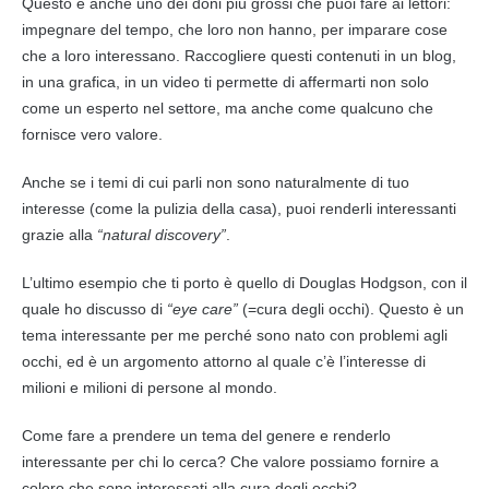
Questo è anche uno dei doni più grossi che puoi fare ai lettori:
impegnare del tempo, che loro non hanno, per imparare cose
che a loro interessano. Raccogliere questi
contenuti
in un blog,
in una grafica, in un video ti permette di affermarti non solo
come un esperto nel settore, ma anche come qualcuno che
fornisce vero valore.
Anche se i temi di cui parli non sono naturalmente di tuo
interesse (come la pulizia della casa), puoi renderli interessanti
grazie alla
“natural discovery”
.
L’ultimo esempio che ti porto è quello di Douglas Hodgson, con il
quale ho discusso di
“eye care”
(=cura degli occhi). Questo è un
tema interessante per me perché sono nato con problemi agli
occhi, ed è un argomento attorno al quale c’è l’interesse di
milioni e milioni di persone al mondo.
Come fare a prendere un tema del genere e renderlo
interessante per chi lo cerca? Che valore possiamo fornire a
coloro che sono interessati alla cura degli occhi?