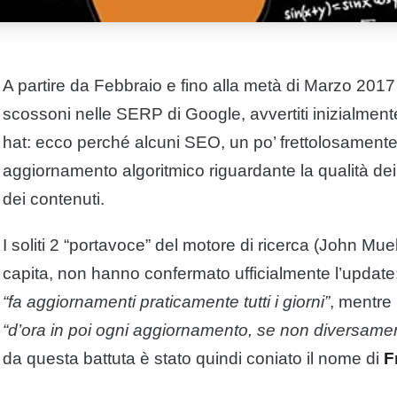
A partire da Febbraio e fino alla metà di Marzo 2017 
scossoni nelle
SERP
di
Google
, avvertiti inizialme
hat: ecco perché alcuni
SEO
, un po’ frettolosamen
aggiornamento algoritmico riguardante la qualità de
dei contenuti.
I soliti 2 “portavoce” del
motore di ricerca
(John Muell
capita, non hanno confermato ufficialmente l’update
“fa aggiornamenti praticamente tutti i giorni”
, mentre 
“d’ora in poi ogni aggiornamento, se non diversamen
da questa battuta è stato quindi coniato il nome di
F