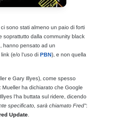
ci sono stati almeno un paio di forti
nte soprattutto dalla community black
te, hanno pensato ad un
i
link
(e/o l’uso di
PBN
), e non quella
er e Gary Illyes), come spesso
: Mueller ha dichiarato che
Google
Illyes l’ha buttata sul ridere, dicendo
te specificato, sarà chiamato Fred”
:
red Update
.