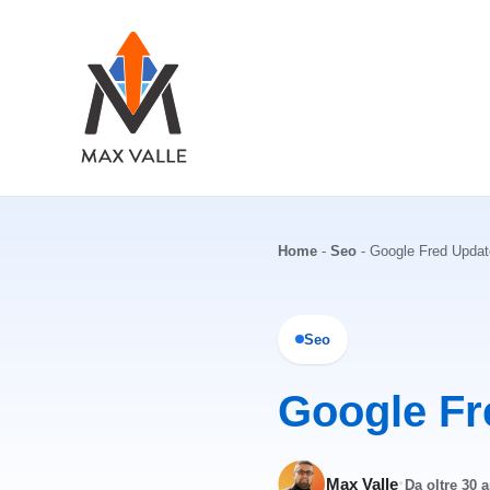
Vai
al
contenuto
Home
-
Seo
-
Google Fred Update
Seo
Google Fr
·
Max Valle
Da oltre 30 