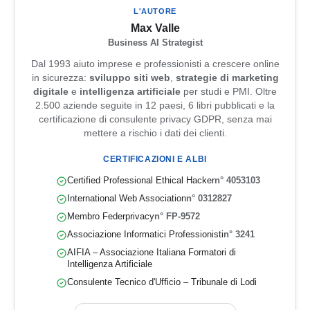
L'AUTORE
Max Valle
Business AI Strategist
Dal 1993 aiuto imprese e professionisti a crescere online
in sicurezza:
sviluppo siti web
,
strategie di marketing
digitale
e
intelligenza artificiale
per studi e PMI. Oltre
2.500 aziende seguite in 12 paesi, 6 libri pubblicati e la
certificazione di consulente privacy GDPR, senza mai
mettere a rischio i dati dei clienti.
CERTIFICAZIONI E ALBI
Certified Professional Ethical Hacker
n° 4053103
International Web Association
n° 0312827
Membro Federprivacy
n° FP-9572
Associazione Informatici Professionisti
n° 3241
AIFIA – Associazione Italiana Formatori di
Intelligenza Artificiale
Consulente Tecnico d'Ufficio – Tribunale di Lodi