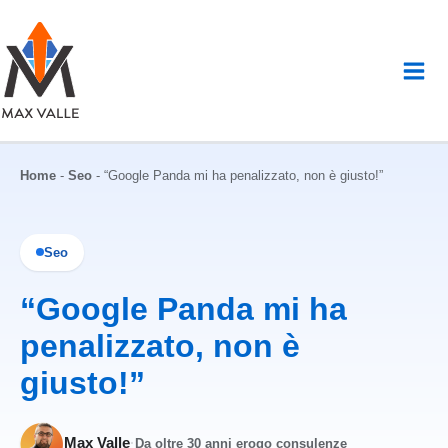
Vai
al
contenuto
Home
-
Seo
-
“Google Panda mi ha penalizzato, non è giusto!”
Seo
“Google Panda mi ha
penalizzato, non è
giusto!”
Max Valle
·
Da oltre 30 anni erogo consulenze