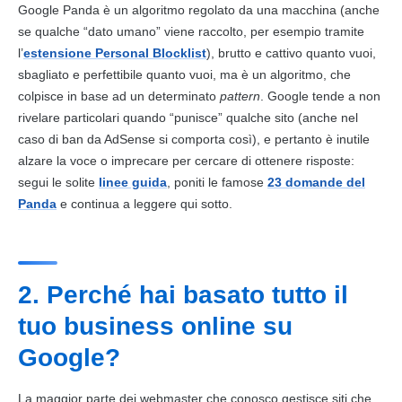
Google
Panda è un algoritmo regolato da una macchina (anche
se qualche “dato umano” viene raccolto, per esempio tramite
l’
estensione Personal Blocklist
), brutto e cattivo quanto vuoi,
sbagliato e perfettibile quanto vuoi, ma è un algoritmo, che
colpisce in base ad un determinato
pattern
.
Google
tende a non
rivelare particolari quando “punisce” qualche sito (anche nel
caso di ban da AdSense si comporta così), e pertanto è inutile
alzare la voce o imprecare per cercare di ottenere risposte:
segui le solite
linee guida
, poniti le famose
23 domande del
Panda
e continua a leggere qui sotto.
2. Perché hai basato tutto il
tuo business online su
Google?
La maggior parte dei webmaster che conosco gestisce siti che