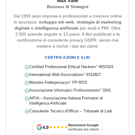
Max Valle
Business AI Strategist
Dal 1993 aiuto imprese e professionisti a crescere online
in sicurezza:
sviluppo siti web
,
strategie di marketing
digitale
e
intelligenza artificiale
per studi e PMI. Oltre
2.500 aziende seguite in 12 paesi, 6 libri pubblicati e la
certificazione di consulente privacy GDPR, senza mai
mettere a rischio i dati dei clienti.
CERTIFICAZIONI E ALBI
Certified Professional Ethical Hacker
n° 4053103
International Web Association
n° 0312827
Membro Federprivacy
n° FP-9572
Associazione Informatici Professionisti
n° 3241
AIFIA – Associazione Italiana Formatori di
Intelligenza Artificiale
Consulente Tecnico d'Ufficio – Tribunale di Lodi
Recensioni Google
4,9
verificate dai clienti