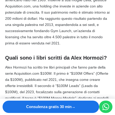
Acquisition.com, una holding che investe in aziende con alto
potenziale di crescita. Il suo patrimonio netto è stimato intorno ai
200 milioni di dollari. Ha raggiunto questo risultato partendo da
una singola palestra nel 2013, espandendola a sei sedi, e
successivamente fondando Gym Launch, un’azienda di
licensing che ha servito oltre 4.500 palestre in tutto il mondo
prima di essere venduta nel 2021.
Quali sono i libri scritti da Alex Hormozi?
Alex Hormozi ha scritto tre libri principali che fanno parte della
serie Acquisition.com $100M. Il primo è “$100M Offers” (Offerte
da $100M), pubblicato nel 2021, che insegna come creare
offerte irresistibili. Il secondo è “$100M Leads” (Leads da
$100M), del 2023, focalizzato sulla generazione di contatti
qualificati. Il terzo è “$100M Money Models”, dedicato ai modelli
finanziari per la crescita aziendale. I primi due libri hanno
Consulenza gratis 30 min
venduto complessivamente oltre un milione di copie e sono