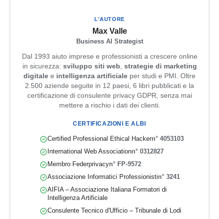
L'AUTORE
Max Valle
Business AI Strategist
Dal 1993 aiuto imprese e professionisti a crescere online
in sicurezza:
sviluppo siti web
,
strategie di marketing
digitale
e
intelligenza artificiale
per studi e PMI. Oltre
2.500 aziende seguite in 12 paesi, 6 libri pubblicati e la
certificazione di consulente privacy GDPR, senza mai
mettere a rischio i dati dei clienti.
CERTIFICAZIONI E ALBI
Certified Professional Ethical Hacker
n° 4053103
International Web Association
n° 0312827
Membro Federprivacy
n° FP-9572
Associazione Informatici Professionisti
n° 3241
AIFIA – Associazione Italiana Formatori di
Intelligenza Artificiale
Consulente Tecnico d'Ufficio – Tribunale di Lodi