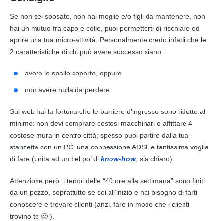
Se non sei sposato, non hai moglie e/o figli da mantenere, non
hai un mutuo fra capo e collo, puoi permetterti di rischiare ed
aprire una tua micro-attività. Personalmente credo infatti che le
2 caratteristiche di chi può
avere successo siano:
avere le spalle coperte, oppure
non avere nulla da perdere
Sul web hai la fortuna che le barriere d’ingresso sono ridotte al
minimo: non devi comprare costosi macchinari o affittare 4
costose mura in centro città; spesso puoi partire dalla tua
stanzetta con un PC, una
connessione
ADSL e tantissima voglia
di fare (unita ad un bel po’ di
know-how
, sia chiaro).
Attenzione però: i tempi delle “40 ore alla settimana” sono finiti
da un pezzo, soprattutto se sei all’inizio e hai bisogno di farti
conoscere e trovare clienti (anzi, fare in modo che i clienti
trovino te 🙂 ).