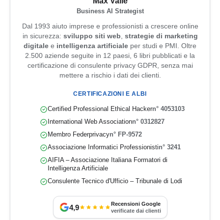
Max Valle
Business AI Strategist
Dal 1993 aiuto imprese e professionisti a crescere online
in sicurezza:
sviluppo siti web
,
strategie di marketing
digitale
e
intelligenza artificiale
per studi e PMI. Oltre
2.500 aziende seguite in 12 paesi, 6 libri pubblicati e la
certificazione di consulente privacy GDPR, senza mai
mettere a rischio i dati dei clienti.
CERTIFICAZIONI E ALBI
Certified Professional Ethical Hacker
n° 4053103
International Web Association
n° 0312827
Membro Federprivacy
n° FP-9572
Associazione Informatici Professionisti
n° 3241
AIFIA – Associazione Italiana Formatori di
Intelligenza Artificiale
Consulente Tecnico d'Ufficio – Tribunale di Lodi
Recensioni Google
4,9
verificate dai clienti