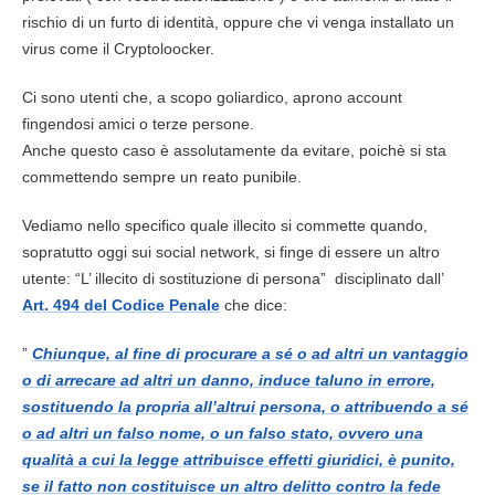
rischio di un
furto
di identità, oppure che vi venga installato un
virus come il Cryptoloocker.
Ci sono utenti che, a scopo goliardico, aprono
account
fingendosi amici o terze persone.
Anche questo caso è assolutamente da evitare, poichè si sta
commettendo sempre un
reato
punibile.
Vediamo nello specifico quale illecito si commette quando,
sopratutto oggi sui social network, si finge di essere un altro
utente: “L’ illecito di sostituzione di persona” disciplinato dall’
Art. 494 del Codice Penale
che dice:
”
Chiunque, al fine di procurare a sé o ad altri un vantaggio
o di arrecare ad altri un danno, induce taluno in errore,
sostituendo la propria all’altrui persona, o attribuendo a sé
o ad altri un falso nome, o un falso stato, ovvero una
qualità a cui la legge attribuisce effetti giuridici, è punito,
se il fatto non costituisce un altro delitto contro la fede