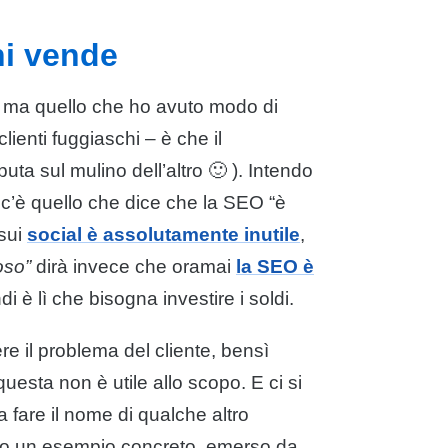
hi vende
io, ma quello che ho avuto modo di
lienti fuggiaschi – è che il
uta sul mulino dell’altro 🙂 ). Intendo
, c’è quello che dice che la SEO “è
 sui
social è assolutamente inutile
,
oso”
dirà invece che oramai
la SEO è
i è lì che bisogna investire i soldi.
re il problema del cliente, bensì
esta non è utile allo scopo. E ci si
 fare il nome di qualche altro
accio un esempio concreto, emerso da