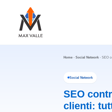
Vai
al
contenuto
Home
-
Social Network
-
SEO con
Social Network
SEO contr
clienti: tut