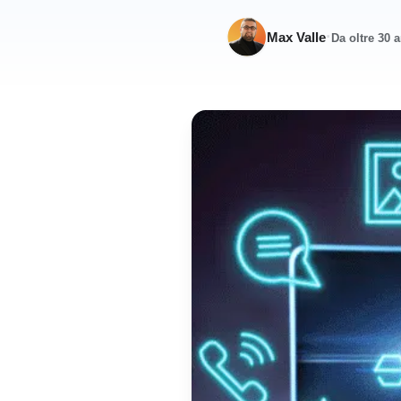
·
Max Valle
Da oltre 30 