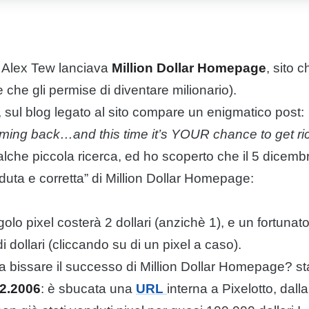
, Alex Tew lanciava
Million Dollar Homepage
, sito c
 che gli permise di diventare milionario).
, sul
blog
legato al sito compare un enigmatico post:
oming back…and this time it’s YOUR chance to get r
alche piccola ricerca, ed ho scoperto che il 5 dicemb
duta e corretta” di Million Dollar Homepage:
ngolo
pixel
costerà 2 dollari (anzichè 1), e un fortunat
i dollari (cliccando su di un
pixel
a caso).
o a bissare il successo di Million Dollar Homepage?
2.2006
: è sbucata una
URL
interna a Pixelotto, dal