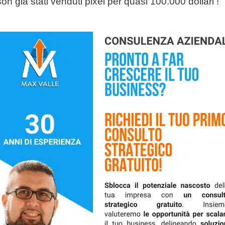
on già stati venduti
pixel
per quasi 100.000 dollari !