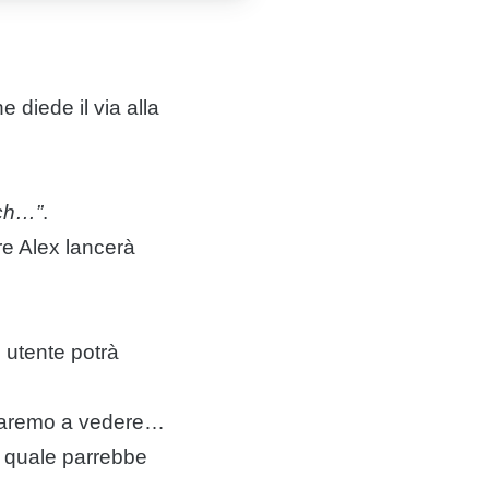
he diede il via alla
ich…”
.
re Alex lancerà
o utente potrà
 staremo a vedere…
la quale parrebbe