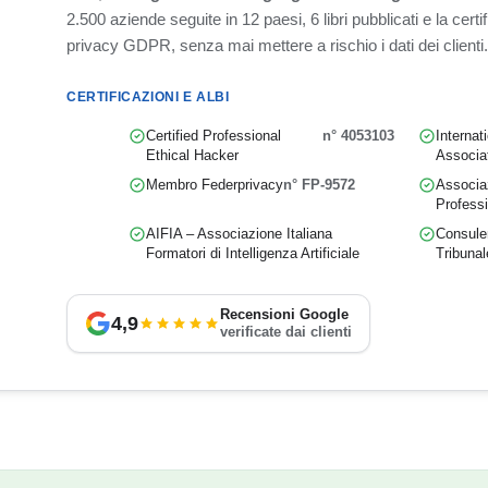
2.500 aziende seguite in 12 paesi, 6 libri pubblicati e la cert
privacy GDPR, senza mai mettere a rischio i dati dei clienti.
CERTIFICAZIONI E ALBI
Certified Professional
n° 4053103
Internat
Ethical Hacker
Associa
Membro Federprivacy
n° FP-9572
Associaz
Professi
AIFIA – Associazione Italiana
Consulen
Formatori di Intelligenza Artificiale
Tribunal
Recensioni Google
4,9
verificate dai clienti