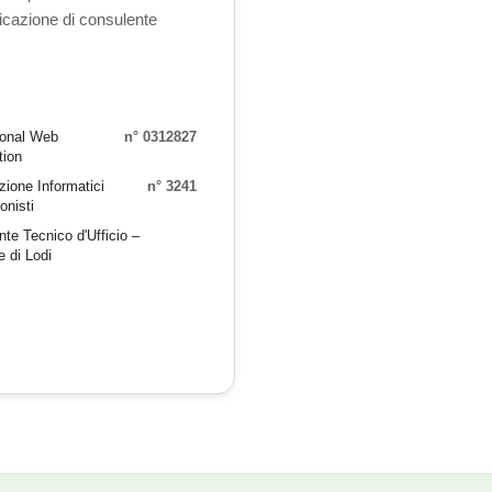
ificazione di consulente
ional Web
n° 0312827
tion
ione Informatici
n° 3241
onisti
te Tecnico d'Ufficio –
e di Lodi