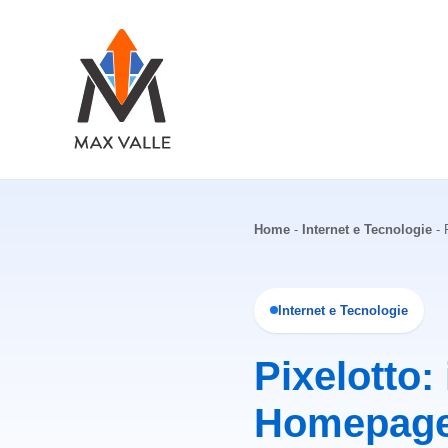
Vai
al
contenuto
Home
-
Internet e Tecnologie
-
Internet e Tecnologie
Pixelotto: 
Homepag