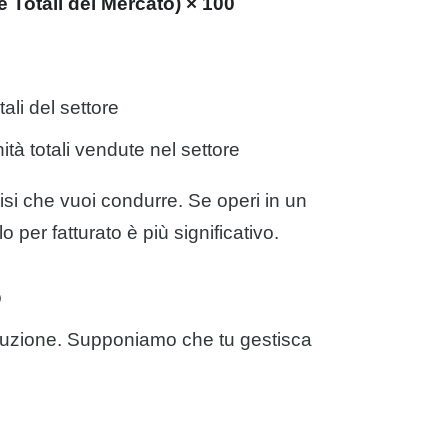
e Totali del Mercato) × 100
otali del settore
ità totali vendute nel settore
lisi che vuoi condurre. Se operi in un
o per fatturato è più significativo.
o
duzione. Supponiamo che tu gestisca