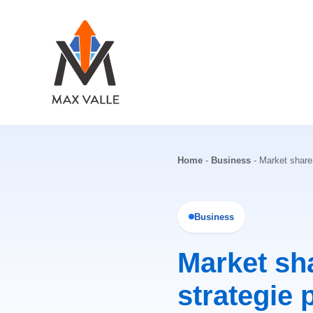
Vai
al
contenuto
Home
-
Business
-
Market share:
Business
Market sha
strategie 