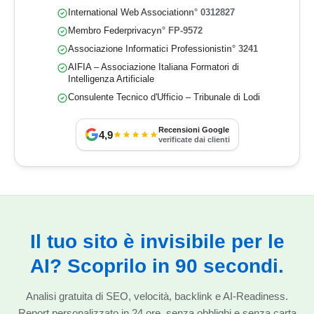
International Web Association
n° 0312827
Membro Federprivacy
n° FP-9572
Associazione Informatici Professionisti
n° 3241
AIFIA – Associazione Italiana Formatori di
Intelligenza Artificiale
Consulente Tecnico d'Ufficio – Tribunale di Lodi
Recensioni Google
4,9
verificate dai clienti
Il tuo sito è invisibile per le
AI? Scoprilo in 90 secondi.
Analisi gratuita di SEO, velocità, backlink e AI-Readiness.
Report personalizzato in 24 ore, senza obblighi e senza carta