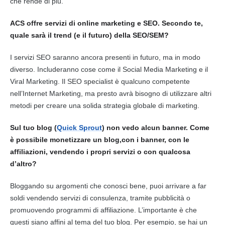
che rende di più.
ACS offre servizi di online
marketing
e
SEO
. Secondo te,
quale sarà il trend (e il futuro) della
SEO
/SEM?
I servizi
SEO
saranno ancora presenti in futuro, ma in modo
diverso. Includeranno cose come il Social Media
Marketing
e il
Viral
Marketing
. Il SEO specialist è qualcuno competente
nell’Internet
Marketing
, ma presto avrà bisogno di utilizzare altri
metodi per creare una solida strategia globale di
marketing
.
Sul tuo
blog
(
Quick Sprout
) non vedo alcun banner. Come
è possibile monetizzare un
blog
,con i banner, con le
affiliazioni, vendendo i propri servizi o con qualcosa
d’altro?
Bloggando su argomenti che conosci bene, puoi arrivare a far
soldi vendendo servizi di consulenza, tramite pubblicità o
promuovendo programmi di affiliazione. L’importante è che
questi siano affini al tema del tuo
blog
. Per esempio, se hai un