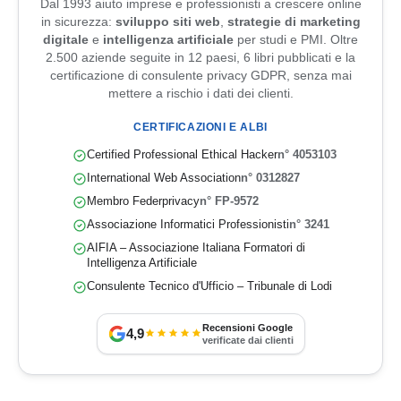
Dal 1993 aiuto imprese e professionisti a crescere online
in sicurezza:
sviluppo siti web
,
strategie di marketing
digitale
e
intelligenza artificiale
per studi e PMI. Oltre
2.500 aziende seguite in 12 paesi, 6 libri pubblicati e la
certificazione di consulente privacy GDPR, senza mai
mettere a rischio i dati dei clienti.
CERTIFICAZIONI E ALBI
Certified Professional Ethical Hacker
n° 4053103
International Web Association
n° 0312827
Membro Federprivacy
n° FP-9572
Associazione Informatici Professionisti
n° 3241
AIFIA – Associazione Italiana Formatori di
Intelligenza Artificiale
Consulente Tecnico d'Ufficio – Tribunale di Lodi
Recensioni Google
4,9
verificate dai clienti