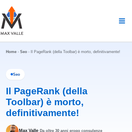
Vai
al
contenuto
Home
-
Seo
-
Il PageRank (della Toolbar) è morto, definitivamente!
Seo
Il PageRank (della
Toolbar) è morto,
definitivamente!
Max Valle
·
Da oltre 30 anni erogo consulenze