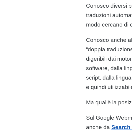
Conosco diversi bl
traduzioni automati
modo cercano di ott
Conosco anche a
“doppia traduzione
digeribili dai moto
software, dalla
lin
script, dalla
lingua
e quindi utilizzabi
Ma qual’è la posi
Sul
Google
Webmas
anche da
Search