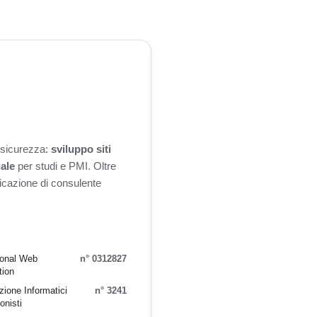
n sicurezza:
sviluppo siti
iale
per studi e PMI. Oltre
ificazione di consulente
ional Web
n° 0312827
tion
ione Informatici
n° 3241
onisti