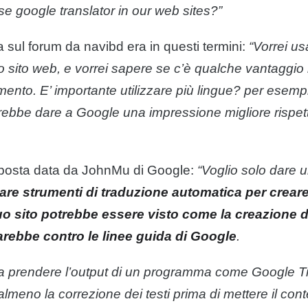
use
google
translator in our web sites?”
sul forum da navibd era in questi termini:
“Vorrei u
o sito web, e vorrei sapere se c’è qualche vantaggio
ento. E’ importante utilizzare più
lingue
? per esemp
rebbe dare a
Google
una impressione migliore rispet
isposta data da JohnMu di
Google
:
“Voglio solo dare u
are strumenti di traduzione automatica per creare
tuo sito potrebbe essere visto come la creazione 
sarebbe contro le linee guida di
Google
.
ci a prendere l’output di un programma come
Google
Tr
almeno la correzione dei testi prima di mettere il
cont