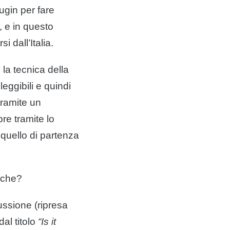
ugin per fare
, e in questo
 dall’Italia.
 la tecnica della
eggibili e quindi
 tramite un
pre tramite lo
 quello di partenza
tiche?
ussione (ripresa
al titolo
“Is it