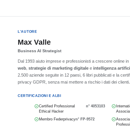
L'AUTORE
Max Valle
Business AI Strategist
Dal 1993 aiuto imprese e professionisti a crescere online i
web
,
strategie di marketing digitale
e
intelligenza artific
2.500 aziende seguite in 12 paesi, 6 libri pubblicati e la cert
privacy GDPR, senza mai mettere a rischio i dati dei clienti.
CERTIFICAZIONI E ALBI
Certified Professional
n° 4053103
Internat
Ethical Hacker
Associa
Membro Federprivacy
n° FP-9572
Associaz
Professi