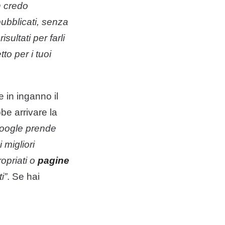
n credo
ubblicati, senza
sultati per farli
to per i tuoi
 in inganno il
be arrivare la
oogle
prende
 migliori
opriati o
pagine
i”
. Se hai