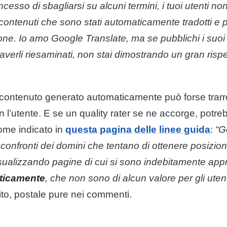
cesso di sbagliarsi su alcuni termini, i tuoi utenti no
contenuti
che sono stati automaticamente tradotti e p
ione. Io amo
Google
Translate, ma se pubblichi i suoi ri
verli riesaminati, non stai dimostrando un gran rispet
contenuto
generato automaticamente può forse trarre
l’utente. E se un quality rater se ne accorge, potreb
ome indicato in
questa pagina delle linee guida
:
“
G
confronti dei domini che tentano di ottenere posizioni
ualizzando pagine di cui si sono indebitamente appr
ticamente
, che non sono di alcun valore per gli utent
to, postale pure nei commenti.