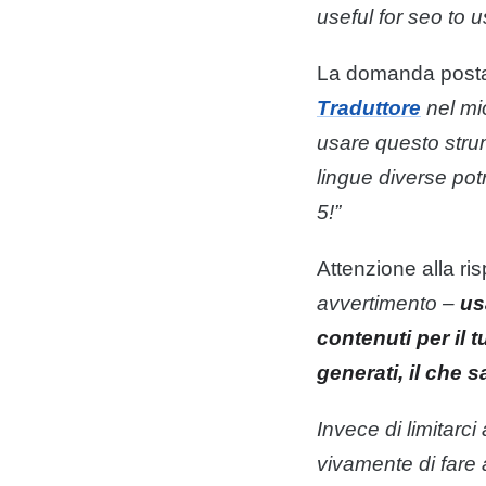
useful for seo to 
La domanda posta 
Traduttore
nel mi
usare questo strum
lingue
diverse pot
5!”
Attenzione alla r
avvertimento –
us
contenuti
per il 
generati, il che 
Invece di limitar
vivamente di fare 