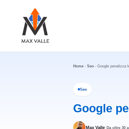
Vai
al
contenuto
Home
-
Seo
-
Google penalizza l
Seo
Google pe
·
Max Valle
Da oltre 30 