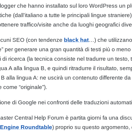
ogger che hanno installato sul loro WordPress un pl
che (dall’italiano a tutte le principali
lingue
straniere)
enere traffico/visite anche da luoghi geografici diversi
lcuni SEO (con tendenze
black hat
…) che utilizzano
” per generare una gran quantità di testi più o meno l
ri di ricerca (la tecnica consiste nel tradurre un testo,
gua
A alla
lingua
B, e quindi ritradurre il risultato, sem
B alla
lingua
A: ne uscirà un
contenuto
differente da
le come “originale”).
zione di
Google
nei confronti delle traduzioni automa
ter Central Help Forum è partita giorni fa una disc
 Engine Roundtable
) proprio su questo argomento, d