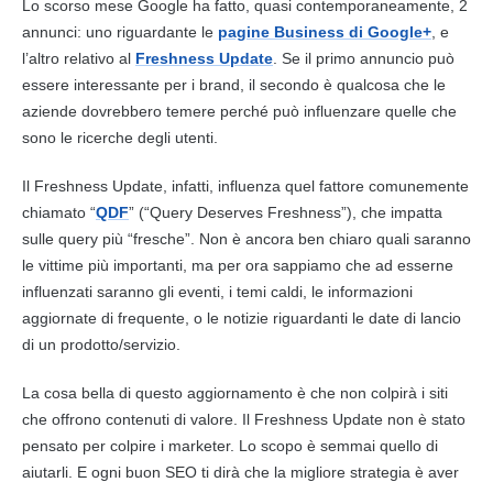
Lo scorso mese
Google
ha fatto, quasi contemporaneamente, 2
annunci: uno riguardante le
pagine Business di Google+
, e
l’altro relativo al
Freshness Update
. Se il primo annuncio può
essere interessante per i brand, il secondo è qualcosa che le
aziende dovrebbero temere perché può influenzare quelle che
sono le ricerche degli utenti.
Il Freshness Update, infatti, influenza quel fattore comunemente
chiamato “
QDF
” (“
Query
Deserves Freshness”), che impatta
sulle
query
più “fresche”. Non è ancora ben chiaro quali saranno
le vittime più importanti, ma per ora sappiamo che ad esserne
influenzati saranno gli eventi, i temi caldi, le informazioni
aggiornate di frequente, o le notizie riguardanti le date di lancio
di un prodotto/servizio.
La cosa bella di questo aggiornamento è che non colpirà i siti
che offrono
contenuti
di valore. Il Freshness Update non è stato
pensato per colpire i marketer. Lo scopo è semmai quello di
aiutarli. E ogni buon SEO ti dirà che la migliore strategia è aver