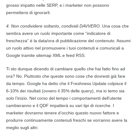
grosso impatto nelle SERP, e i marketer non possono
permettersi di ignorarli.
4. Non condividere soltanto, condividi DAVVERO
. Una cosa che
sembra avere un ruolo importante come “indicatore di
freschezza” è la data/ora di pubblicazione del
contenuto
. Assumi
un ruolo attivo nel promuovere i tuoi
contenuti
e comunicali a
Google
tramite sitemap XML e feed RSS.
Ti sto dunque dicendo di cambiare quello che hai fatto fino ad
ora? No. Piuttosto che queste sono cose che dovresti già fare
da tempo.
Google
ha detto che il Freshness Update colpisce il
6-10% dei risultati (ovvero il 35% delle
query
), ma io temo sia
solo l’inizio. Nel corso del tempo i comportamenti dell’utente
cambieranno e il QDF impatterà su vari tipi di ricerche. I
marketer dovranno tenere d’occhio questo nuovo fattore e
produrre continuamente
contenuti
freschi se vorranno avere la
meglio sugli altri.