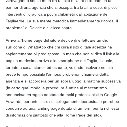
Girovagando senza meta tra un sito e l’altro si imbatte in un
banner di una agenzia che si occupa, tra le altre cose, di piccoli
interventi di idraulica a pochi chilometri dall’abitazione del
Tagliaerbe. La sua mente metodica immediatamente ricorda “il
problema” di Davide e ci clicca sopra.
Arriva all’home page del sito e decide di effettuare un clic
sull’icona di WhatsApp che chi cura il sito di tale agenzia ha
sapientemente ivi predisposto. In men che non si dica il link alla
pagina medesima arriva allo smartphone del Taglia, il quale,
tornato a casa, stanco ed esaurito, volendo risolvere nel più
breve tempo possibile l’annoso problema, chiamerà detta
agenzia e si accorderà per un sopralluogo la mattina successiva
(in certo qual modo la procedura è affine al meccanismo
annuncio/atterraggio adottato da molti professionisti in Google
Adwords, pertanto il clic sul collegamento ipertestuale potrebbe
condurre ad una landing page dotata di un form per la richiesta
di informazioni piuttosto che alla Home Page del sito).