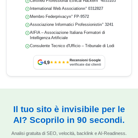
Certified Professional Ethical Hacker
n° 4053103
International Web Association
n° 0312827
Membro Federprivacy
n° FP-9572
Associazione Informatici Professionisti
n° 3241
AIFIA – Associazione Italiana Formatori di
Intelligenza Artificiale
Consulente Tecnico d'Ufficio – Tribunale di Lodi
Recensioni Google
4,9
verificate dai clienti
Il tuo sito è invisibile per le
AI? Scoprilo in 90 secondi.
Analisi gratuita di SEO, velocità, backlink e AI-Readiness.