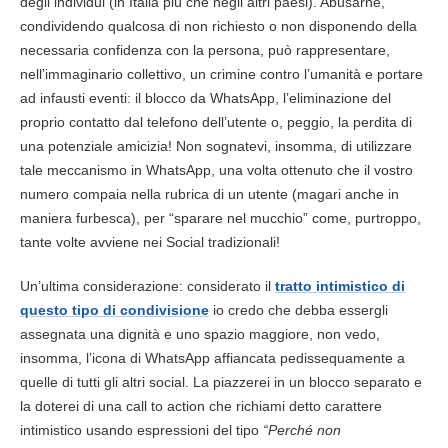
degli individui (in Italia più che negli altri paesi). Abusarne,
condividendo qualcosa di non richiesto o non disponendo della
necessaria confidenza con la persona, può rappresentare,
nell’immaginario collettivo, un crimine contro l’umanità e portare
ad infausti eventi: il blocco da WhatsApp, l’eliminazione del
proprio contatto dal telefono dell’utente o, peggio, la perdita di
una potenziale amicizia! Non sognatevi, insomma, di utilizzare
tale meccanismo in WhatsApp, una volta ottenuto che il vostro
numero compaia nella rubrica di un utente (magari anche in
maniera furbesca), per “sparare nel mucchio” come, purtroppo,
tante volte avviene nei Social tradizionali!
Un’ultima considerazione: considerato il
tratto intimistico di
questo tipo di condivisione
io credo che debba essergli
assegnata una dignità e uno spazio maggiore, non vedo,
insomma, l’icona di WhatsApp affiancata pedissequamente a
quelle di tutti gli altri social. La piazzerei in un blocco separato e
la doterei di una call to action che richiami detto carattere
intimistico usando espressioni del tipo
“Perché non