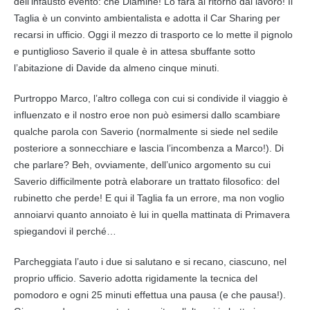
dell’infausto evento: che Diamine! Lo farà al ritorno dal lavoro! Il
Taglia è un convinto ambientalista e adotta il Car Sharing per
recarsi in ufficio. Oggi il mezzo di trasporto ce lo mette il pignolo
e puntiglioso Saverio il quale è in attesa sbuffante sotto
l’abitazione di Davide da almeno cinque minuti.
Purtroppo Marco, l’altro collega con cui si condivide il viaggio è
influenzato e il nostro eroe non può esimersi dallo scambiare
qualche parola con Saverio (normalmente si siede nel sedile
posteriore a sonnecchiare e lascia l’incombenza a Marco!). Di
che parlare? Beh, ovviamente, dell’unico argomento su cui
Saverio difficilmente potrà elaborare un trattato filosofico: del
rubinetto che perde! E qui il Taglia fa un errore, ma non voglio
annoiarvi quanto annoiato è lui in quella mattinata di Primavera
spiegandovi il perché…
Parcheggiata l’auto i due si salutano e si recano, ciascuno, nel
proprio ufficio. Saverio adotta rigidamente la tecnica del
pomodoro e ogni 25 minuti effettua una pausa (e che pausa!).