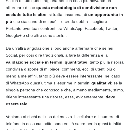
Al di là di tutti questi ragionamenti la cosa più rilevante da
affermare è che
questa metodologia di condivisione non
esclude tutte le altre
, si tratta, insomma, di
un’opportunità in
più
che ciascuno di noi può – e credo debba – cogliere.
Pertanto eventuali confronti tra WhatsApp, Facebook, Twitter,
Google+ e che altro sono sterili…
Da un’altra angolazione si può anche affermare che se nei
Social, per così dire tradizionali, a fare la differenza è la
validazione sociale in termini quantitativi
, tanto più la risorsa
condivisa dispone di mi piace, commenti, ecc, di utenti più o
meno a me affini, tanto più deve essere interessante, nel caso
di WhatsApp quest’ultima si esprime in termini
qualitativi
: se la
singola persona che conosco e che, almeno mediamente, stimo,
ritiene interessante una risorsa, essa, evidentemente,
deve
essere tale
.
Veniamo ai rischi nell’uso del mezzo. Il cellulare e il numero di
telefono in esso custodito sono entità sacre per la quasi totalità