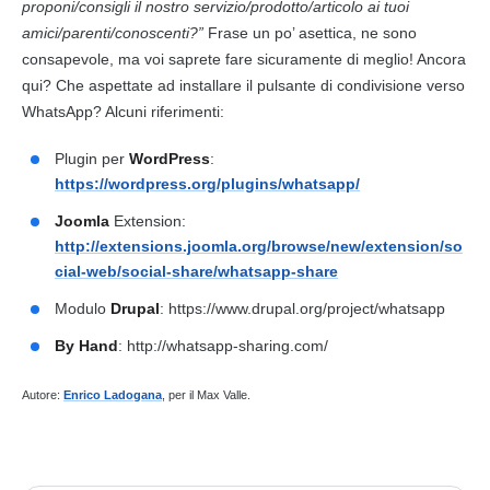
proponi/consigli il nostro servizio/prodotto/articolo ai tuoi
amici/parenti/conoscenti?”
Frase un po’ asettica, ne sono
consapevole, ma voi saprete fare sicuramente di meglio! Ancora
qui? Che aspettate ad installare il pulsante di condivisione verso
WhatsApp? Alcuni riferimenti:
Plugin per
WordPress
:
https://wordpress.org/plugins/whatsapp/
Joomla
Extension:
http://extensions.joomla.org/browse/new/extension/so
cial-web/social-share/whatsapp-share
Modulo
Drupal
: https://www.drupal.org/project/whatsapp
By Hand
: http://whatsapp-sharing.com/
Autore:
Enrico Ladogana
, per il Max Valle.