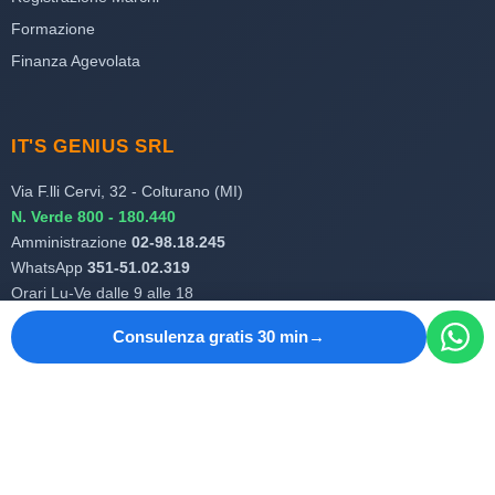
Formazione
Finanza Agevolata
IT'S GENIUS SRL
Via F.lli Cervi, 32 - Colturano (MI)
N. Verde 800 - 180.440
Amministrazione
02-98.18.245
WhatsApp
351-51.02.319
Orari Lu-Ve dalle 9 alle 18
Partita IVA 08770720962
Consulenza gratis 30 min
REA MI 2047898
Cap. Soc. 25.000€ i.v.