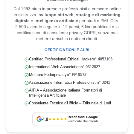
Dal 1993 aiuto imprese e professionisti a crescere online
in sicurezza:
sviluppo siti web
,
strategie di marketing
digitale
e
intelligenza artificiale
per studi e PMI. Oltre
2.500 aziende seguite in 12 paesi, 6 libri pubblicati e la
certificazione di consulente privacy GDPR, senza mai
mettere a rischio i dati dei clienti.
CERTIFICAZIONI E ALBI
Certified Professional Ethical Hacker
n° 4053103
International Web Association
n° 0312827
Membro Federprivacy
n° FP-9572
Associazione Informatici Professionisti
n° 3241
AIFIA – Associazione Italiana Formatori di
Intelligenza Artificiale
Consulente Tecnico d'Ufficio – Tribunale di Lodi
Recensioni Google
4,9
verificate dai clienti