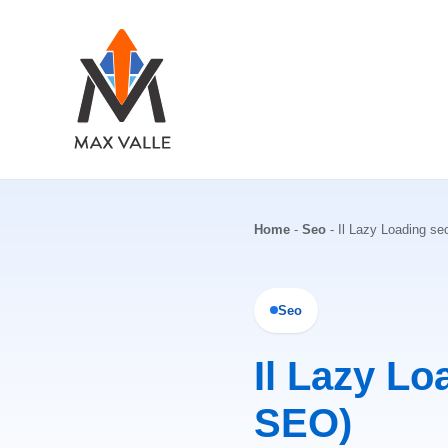
Vai
al
contenuto
Home
-
Seo
-
Il Lazy Loading se
Seo
Il Lazy Lo
SEO)