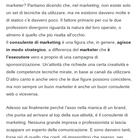
marketer? Partiamo dicendo che, nel
marketing
, non esiste solo
un set di tecniche da utilizzare, ma ne esistono davvero molte e
di statico c’è davvero poco. Il fattore primario per cui le due
professioni divergono riguarda la natura del loro operato, o
almeno è quello che più risalta all’occhio.
Il
consulente di
marketing
è una figura che, in genere,
agisce
in modo strategico
; a differenza del
marketer
che
è
l’esecutore
vero e proprio di una campagna di
sponsorizzazione. Un’attività che richiede una certa creatività e
delle competenze tecniche mirate, in base ai canali da utilizzare.
D’altro canto è anche vero che le due figure possono coincidere,
ma non sempre un buon marketer è anche un buon consulente
web o viceversa.
Adesso sai finalmente perché l’asso nella manica di un brand,
che punta ad arrivare al top della sua attività, è il consulente di
marketing
. Nessuna grande impresa o professionista si lascia
scappare un esperto della comunicazione. E sono davvero tanti,
forse più di quello che credi, gli imprenditori che spesso, per