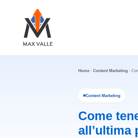
Vai
al
contenuto
Home
-
Content Marketing
-
Come
Content Marketing
Come tenere
all’ultima