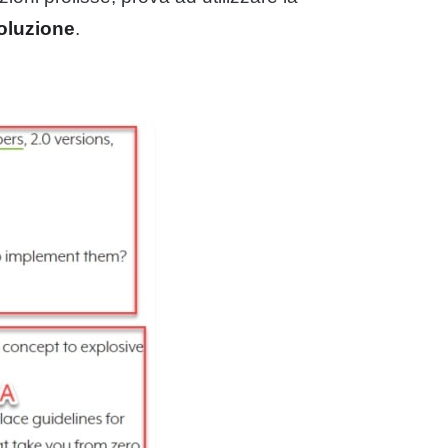
oluzione
.