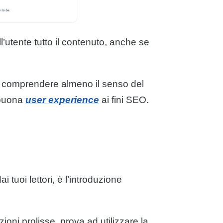
l’utente tutto il
contenuto
, anche se
 a comprendere almeno il senso del
 buona
user experience
ai fini SEO.
dai tuoi
lettori
, è l’introduzione
ioni prolisse, prova ad utilizzare la