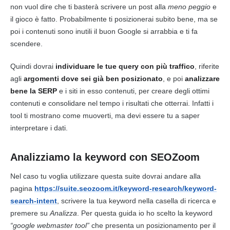
non vuol dire che ti basterà scrivere un post alla
meno peggio
e
il gioco è fatto. Probabilmente ti posizionerai subito bene, ma se
poi i contenuti sono inutili il buon Google si arrabbia e ti fa
scendere.
Quindi dovrai
individuare le tue
query
con più traffico
, riferite
agli
argomenti dove sei già ben posizionato
, e poi
analizzare
bene la
SERP
e i siti in esso contenuti, per creare degli ottimi
contenuti e consolidare nel tempo i risultati che otterrai. Infatti i
tool ti mostrano come muoverti, ma devi essere tu a saper
interpretare i dati.
Analizziamo la keyword con SEOZoom
Nel caso tu voglia utilizzare questa suite dovrai andare alla
pagina
https://suite.seozoom.it/keyword-research/keyword-
search-intent
, scrivere la tua keyword nella casella di ricerca e
premere su
Analizza
. Per questa guida io ho scelto la keyword
“google webmaster tool”
che presenta un posizionamento per il