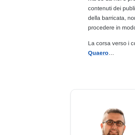
contenuti
dei publ
della barricata, n
procedere in modo
La corsa verso i
c
Quaero
…