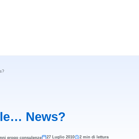
s?
gle… News?
27 Luglio 2010
2 min di lettura
anni erogo consulenze