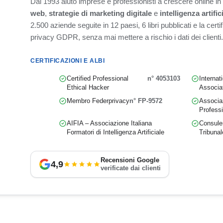
Dal 1993 aiuto imprese e professionisti a crescere online i
web
,
strategie di marketing digitale
e
intelligenza artific
2.500 aziende seguite in 12 paesi, 6 libri pubblicati e la cert
privacy GDPR, senza mai mettere a rischio i dati dei clienti.
CERTIFICAZIONI E ALBI
Certified Professional
n° 4053103
Internat
Ethical Hacker
Associa
Membro Federprivacy
n° FP-9572
Associaz
Professi
AIFIA – Associazione Italiana
Consulen
Formatori di Intelligenza Artificiale
Tribunal
Recensioni Google
4,9
verificate dai clienti