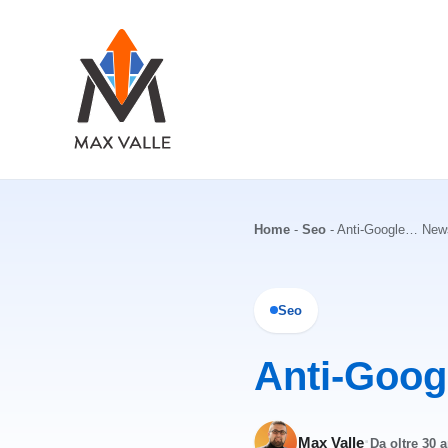
Vai
al
contenuto
Home
-
Seo
-
Anti-Google… New
Seo
Anti-Goo
·
Max Valle
Da oltre 30 