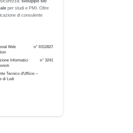
n sicurezza:
sviluppo siti
iale
per studi e PMI. Oltre
ificazione di consulente
ional Web
n° 0312827
tion
ione Informatici
n° 3241
onisti
te Tecnico d'Ufficio –
e di Lodi