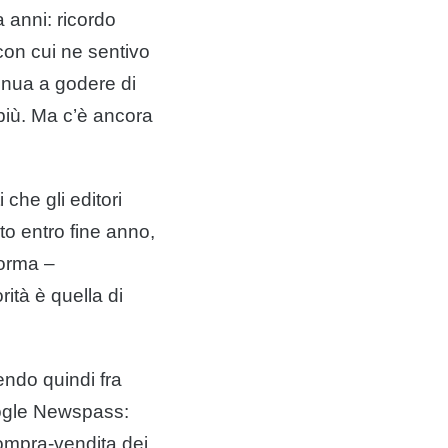
 anni: ricordo
on cui ne sentivo
inua a godere di
 più. Ma c’è ancora
ti che gli
editori
to entro fine anno,
forma –
rità è quella di
endo quindi fra
gle
Newspass:
compra-vendita dei