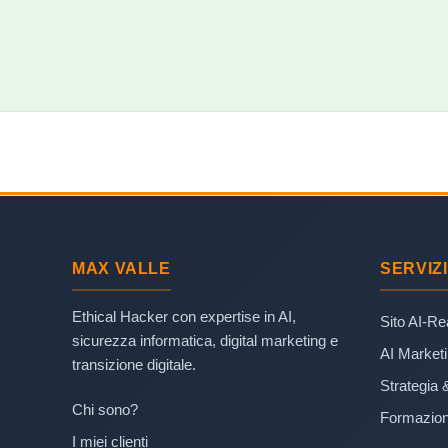
MAX VALLE
SERVIZI
Ethical Hacker con expertise in AI,
Sito AI-R
sicurezza informatica, digital marketing e
AI Market
transizione digitale.
Strategia 
Chi sono?
Formazion
I miei clienti