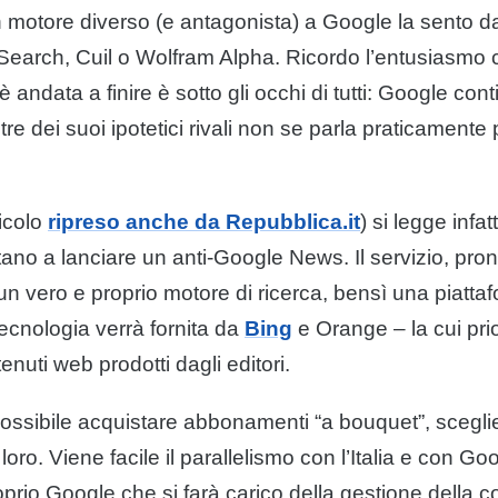
n motore diverso (e antagonista) a
Google
la sento da
earch, Cuil o Wolfram Alpha. Ricordo l’entusiasmo c
andata a finire è sotto gli occhi di tutti:
Google
cont
tre dei suoi ipotetici rivali non se parla praticamente
icolo
ripreso anche da Repubblica.it
) si legge infat
tano a lanciare un anti-Google News. Il servizio, pron
n vero e proprio motore di ricerca, bensì una piatta
ecnologia verrà fornita da
Bing
e Orange – la cui prio
enuti
web prodotti dagli
editori
.
ossibile acquistare abbonamenti “a bouquet”, scegli
loro. Viene facile il parallelismo con l’Italia e con
Goo
oprio
Google
che si farà carico della gestione della 