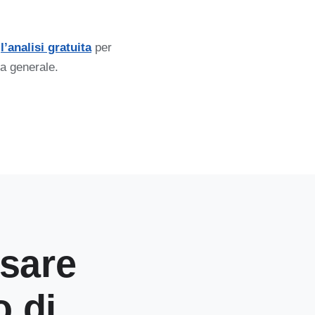
,
l’analisi gratuita
per
na generale.
usare
o di