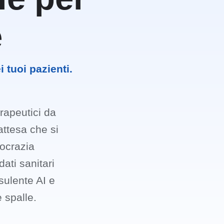
e
i tuoi pazienti.
erapeutici da
attesa che si
rocrazia
dati sanitari
sulente AI e
 spalle.