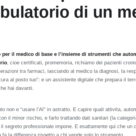
bulatorio di un m
e
ale per il medico di base e l’insieme di strumenti che auto
rio
, cioe certificati, promemoria, richiamo dei pazienti cronic
nterazioni tra farmaci, lasciando al medico la diagnosi, la resp
ra al posto tuo”: e un assistente digitale che prepara il terr
che hai davanti.
to non e “usare l’AI” in astratto. E capire quali attivita, aut
n il minor rischio, e farlo trattando dati sanitari (la categoria
 il segreto professionale impone. E esattamente qui che un 
fa la differenza rispetto a chi vende solo lo strumento.