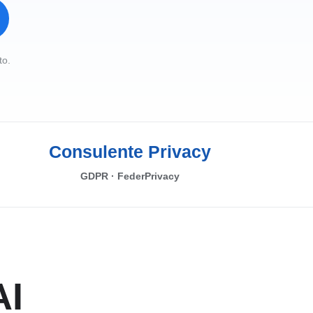
to.
Consulente Privacy
GDPR · FederPrivacy
AI