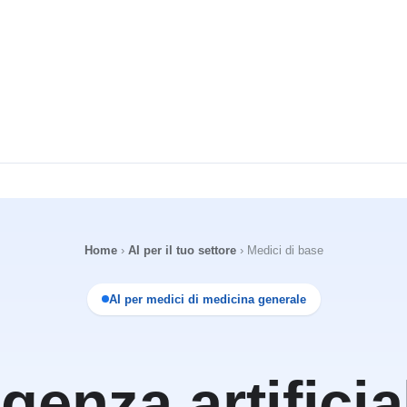
Home
›
AI per il tuo settore
›
Medici di base
AI per medici di medicina generale
igenza artifici