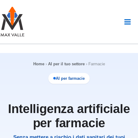
Vai
al
contenuto
Home
›
AI per il tuo settore
›
Farmacie
AI per farmacie
Intelligenza artificiale
per farmacie
Senza mettere a rischio i dati sanitari dei tuoi