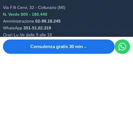
Via F.lli Cervi, 32 - Colturano (MI)
N. Verde 800 - 180.440
Amministrazione
02-98.18.245
WhatsApp
351-51.02.319
Orari Lu-Ve dalle 9 alle 18
Partita IVA 08770720962
Consulenza gratis 30 min
REA MI 2047898
Cap. Soc. 25.000€ i.v.
1993-2026 |Max Valle-Ai Business Specialist ®|
Privacy Policy