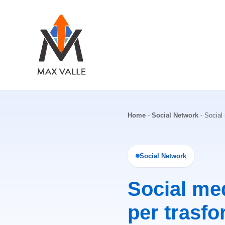
Vai
al
contenuto
Home
-
Social Network
-
Social 
Social Network
Social med
per trasfo