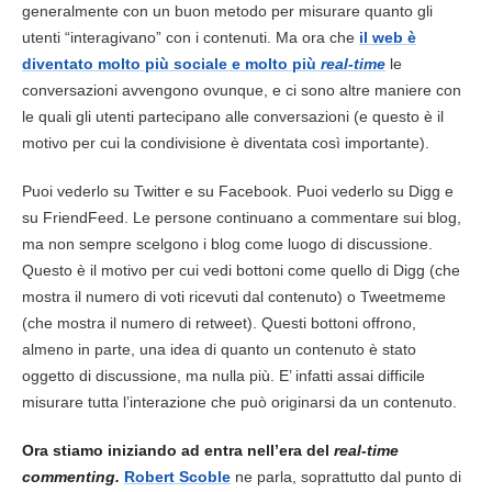
generalmente con un buon metodo per misurare quanto gli
utenti “interagivano” con i
contenuti
. Ma ora che
il web è
diventato molto più sociale e molto più
real-time
le
conversazioni avvengono ovunque, e ci sono altre maniere con
le quali gli utenti partecipano alle conversazioni (e questo è il
motivo per cui la condivisione è diventata così importante).
Puoi vederlo su Twitter e su Facebook. Puoi vederlo su Digg e
su FriendFeed. Le persone continuano a commentare sui
blog
,
ma non sempre scelgono i
blog
come luogo di discussione.
Questo è il motivo per cui vedi bottoni come quello di Digg (che
mostra il numero di voti ricevuti dal
contenuto
) o Tweetmeme
(che mostra il numero di retweet). Questi bottoni offrono,
almeno in parte, una idea di quanto un
contenuto
è stato
oggetto di discussione, ma nulla più. E’ infatti assai difficile
misurare tutta l’interazione che può originarsi da un
contenuto
.
Ora stiamo iniziando ad entra nell’era del
real-time
commenting.
Robert Scoble
ne parla, soprattutto dal punto di