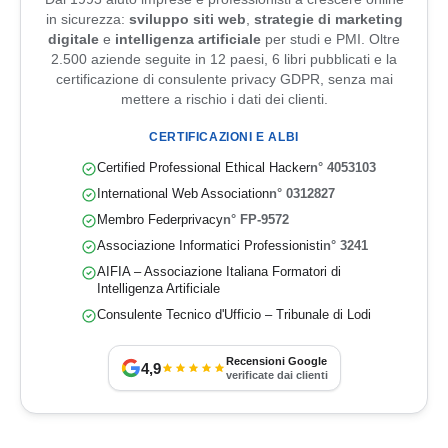
in sicurezza:
sviluppo siti web
,
strategie di marketing
digitale
e
intelligenza artificiale
per studi e PMI. Oltre
2.500 aziende seguite in 12 paesi, 6 libri pubblicati e la
certificazione di consulente privacy GDPR, senza mai
mettere a rischio i dati dei clienti.
CERTIFICAZIONI E ALBI
Certified Professional Ethical Hacker
n° 4053103
International Web Association
n° 0312827
Membro Federprivacy
n° FP-9572
Associazione Informatici Professionisti
n° 3241
AIFIA – Associazione Italiana Formatori di
Intelligenza Artificiale
Consulente Tecnico d'Ufficio – Tribunale di Lodi
Recensioni Google
4,9
verificate dai clienti