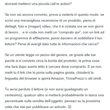
dovresti metterci una piccola call to action?
Se non sei ancora convinto, prova a vederla in questo modo: se
scrivi una meravigliosa recensione di un prodotto, piena di
dettagli, foto e (magari) video, che ti è costata ore se non giorni
di lavoro… e in coda non metti un “compralo qui”, con un link ad
un programma di affiliazione, pensi davvero di soddisfare il tuo
lettore? Pensi di avergli dato tutte le informazioni che cerca?
Se un utente legge un pezzo del genere, se grazie alle tue
parole si è convinto circa la bontà del prodotto, la prima cosa
che farà dopo averlo letto è cercare dove comprarlo. E se non
metti tu il link che lo porta sulla pagina giusta, chiuderà la
linguetta del browser e aprirà Amazon, TrovaPrezzi o siti simili.
Tu avrai perduto il lettore (e non avrai guadagnato un
centesimo), qualcun altro si metterà probabilmente in tasca una
percentuale sulla vendita dell’oggetto: pensaci su la prossima
volta che stai per pubblicare un articolo. 😉