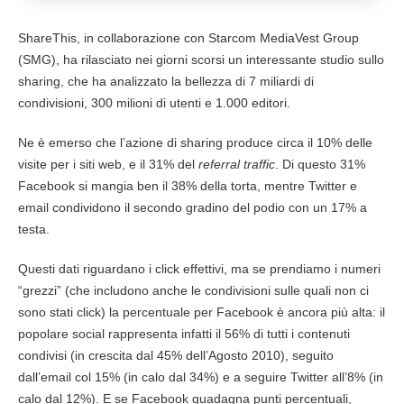
ShareThis, in collaborazione con Starcom MediaVest Group
(SMG), ha rilasciato nei giorni scorsi un interessante studio sullo
sharing, che ha analizzato la bellezza di 7 miliardi di
condivisioni, 300 milioni di utenti e 1.000 editori.
Ne è emerso che l’azione di sharing produce circa il 10% delle
visite per i siti web, e il 31% del
referral traffic
. Di questo 31%
Facebook
si mangia ben il 38% della torta, mentre
Twitter
e
email condividono il secondo gradino del podio con un 17% a
testa.
Questi dati riguardano i click effettivi, ma se prendiamo i numeri
“grezzi” (che includono anche le condivisioni sulle quali non ci
sono stati click) la percentuale per
Facebook
è ancora più alta: il
popolare social rappresenta infatti il 56% di tutti i contenuti
condivisi (in crescita dal 45% dell’Agosto 2010), seguito
dall’email col 15% (in calo dal 34%) e a seguire
Twitter
all’8% (in
calo dal 12%). E se
Facebook
guadagna punti percentuali,