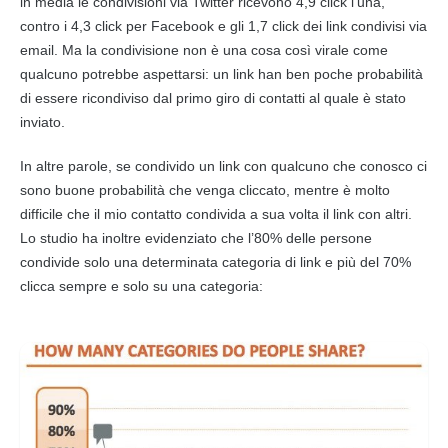
in media le condivisioni via
Twitter
ricevono 4,9 click l’una,
contro i 4,3 click per
Facebook
e gli 1,7 click dei
link
condivisi via
email. Ma la condivisione non è una cosa così virale come
qualcuno potrebbe aspettarsi: un
link
han ben poche probabilità
di essere ricondiviso dal primo giro di contatti al quale è stato
inviato.
In altre parole, se condivido un
link
con qualcuno che conosco ci
sono buone probabilità che venga cliccato, mentre è molto
difficile che il mio contatto condivida a sua volta il
link
con altri.
Lo studio ha inoltre evidenziato che l’80% delle persone
condivide solo una determinata categoria di
link
e più del 70%
clicca sempre e solo su una categoria: