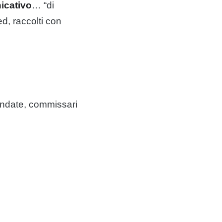
icativo
… “di
d, raccolti con
ffondate, commissari