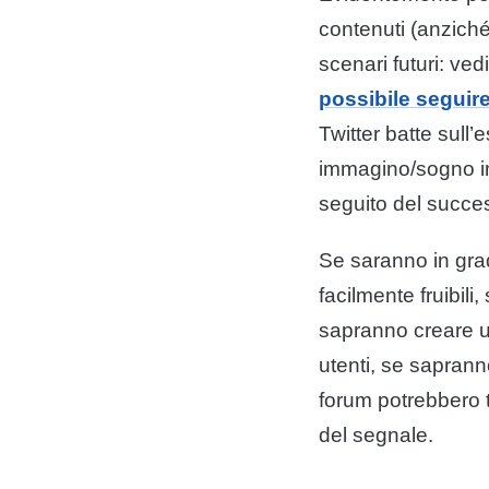
contenuti (anziché
scenari futuri: v
possibile seguire 
Twitter batte sull
immagino/sogno inv
seguito del succes
Se saranno in grad
facilmente fruibili
sapranno creare un 
utenti, se saprann
forum potrebbero t
del segnale.