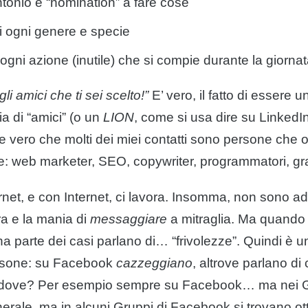
ntonio e “nomination” a fare cose
i ogni genere e specie
ogni azione (inutile) che si compie durante la giorna
li amici che ti sei scelto!”
E’ vero, il fatto di essere u
ia di “amici” (o un
LION
, come si usa dire su LinkedI
e vero che molti dei miei contatti sono persone che 
se: web marketer, SEO, copywriter, programmatori, gra
net, e con Internet, ci lavora. Insomma, non sono ad
ra e la mania di
messaggiare
a mitraglia. Ma quando 
 parte dei casi parlano di… “frivolezze”. Quindi è u
rsone: su Facebook
cazzeggiano
, altrove parlano di
dove? Per esempio sempre su Facebook… ma nei G
nerale, ma in alcuni Gruppi di Facebook si trovano o