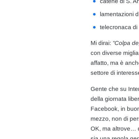
catene di S. A
lamentazioni d
telecronaca di 
Mi dirai:
“Colpa deg
con diverse miglia
affatto, ma è anch
settore di interes
Gente che su Inter
della giornata libe
Facebook, in buona
mezzo, non di pe
OK, ma altrove… 
sia una regola ge