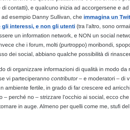
 di contatti), e qualcuno inizia ad accorgersene e a
edi ad esempio Danny Sullivan, che
immagina un Twit
gli interessi, e non gli utenti
(tra l’altro, sono orma
’essere un information network, e NON un social netwo
ece che i forum, molti (purtroppo) moribondi, spopol
so dei social, abbiano qualche possibilità di rinasce
o di organizzare informazioni di qualità in modo da 
, se vi parteciperanno
contributor
– e moderatori – di v
ambiente fertile, in grado di far crescere ed arricchir
o – perché no – strizzare l’occhio ai social, ecco che 
ornare in auge. Almeno per quelli come me, stufi del