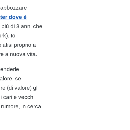
d abbozzare
ter dove è
i più di 3 anni che
rk). Io
atisi proprio a
re a nuova vita.
renderle
alore, se
e (di valore) gli
i cari e vecchi
 rumore, in cerca