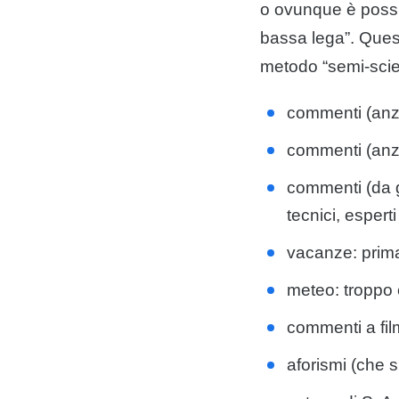
o ovunque è possi
bassa lega”. Quest
metodo “semi-scien
commenti (anzi 
commenti (anzi 
commenti (da gu
tecnici, esperti
vacanze: prim
meteo: troppo 
commenti a fil
aforismi (che 