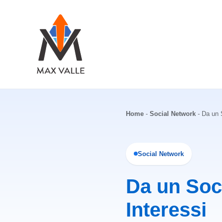
Vai
al
contenuto
Home
-
Social Network
-
Da un S
Social Network
Da un Soci
Interessi