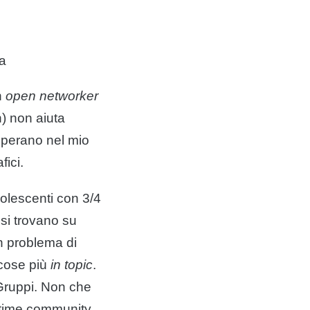
ta
n
open networker
n) non aiuta
operano nel mio
fici.
olescenti con 3/4
si trovano su
n problema di
 cose più
in topic
.
ruppi. Non che
ttime community,