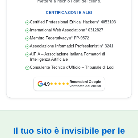
mettere a rischio i dati dei clienti.
CERTIFICAZIONI E ALBI
Certified Professional Ethical Hacker
n° 4053103
International Web Association
n° 0312827
Membro Federprivacy
n° FP-9572
Associazione Informatici Professionisti
n° 3241
AIFIA – Associazione Italiana Formatori di
Intelligenza Artificiale
Consulente Tecnico d'Ufficio – Tribunale di Lodi
Recensioni Google
4,9
verificate dai clienti
Il tuo sito è invisibile per le