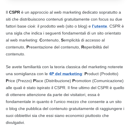
Il
CSPR
è un approccio al web
marketing
dedicato sopratutto a
siti che distribuiscono
contenuti
gratuitamente con focus su due
fattori base cioè: il prodotto web (sito o blog) e
l’utente
. CSPR è
una sigla che indica i seguenti fondamentali di un sito orientato
al web
marketing
:
C
ontenuto,
S
emplicità di accesso al
contenuto
,
P
resentazione del
contenuto
,
R
eperibilità del
contenuto
.
Se avete familiarità con la teoria classica del
marketing
noterete
una somiglianza con le
4P del marketing
:
P
roduct (Prodotto)
P
rice (Prezzo)
P
lace (Distribuzione)
P
romotion (Comunicazione)
alle quali è stato ispirato il CSPR. Il fine ultimo del CSPR è quello
di ottenere attenzione da parte dei visitatori, essa è
fondamentale in quanto è l’unico mezzo che consente a un sito
o blog che pubblica del
contenuto
gratuitamente di raggiungere i
suoi obbiettivi sia che essi siano economici piuttosto che
divulgativi.