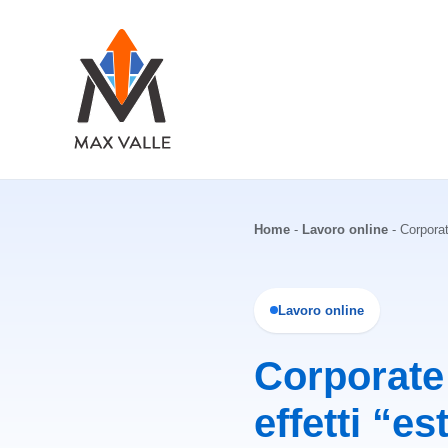
Vai
al
contenuto
Home
-
Lavoro online
-
Corporat
Lavoro online
Corporate 
effetti “es