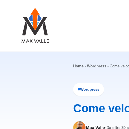
Vai
al
contenuto
Home
-
Wordpress
-
Come veloc
Wordpress
Come velo
·
Max Valle
Da oltre 30 