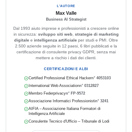
L'AUTORE
Max Valle
Business AI Strategist
Dal 1993 aiuto imprese e professionisti a crescere online
in sicurezza:
sviluppo siti web
,
strategie di marketing
digitale
e
intelligenza artificiale
per studi e PMI. Oltre
2.500 aziende seguite in 12 paesi, 6 libri pubblicati e la
certificazione di consulente privacy GDPR, senza mai
mettere a rischio i dati dei clienti.
CERTIFICAZIONI E ALBI
Certified Professional Ethical Hacker
n° 4053103
International Web Association
n° 0312827
Membro Federprivacy
n° FP-9572
Associazione Informatici Professionisti
n° 3241
AIFIA – Associazione Italiana Formatori di
Intelligenza Artificiale
Consulente Tecnico d'Ufficio – Tribunale di Lodi