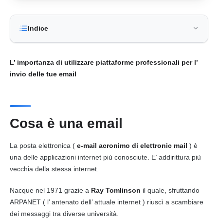
Indice
L’ importanza di utilizzare piattaforme professionali per l’
invio delle tue
email
Cosa è una
email
La
posta elettronica
(
e-mail
acronimo di elettronic mail
) è
una delle
applicazioni
internet
più conosciute. E’ addirittura più
vecchia della stessa
internet
.
Nacque nel 1971 grazie a
Ray Tomlinson
il quale, sfruttando
ARPANET ( l’ antenato dell’ attuale
internet
) riuscì a scambiare
dei
messaggi
tra diverse università.