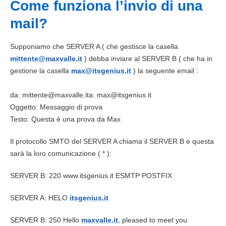
Come funziona l’invio di una
mail
?
Supponiamo che SERVER A ( che gestisce la casella
mittente@maxvalle.it
) debba inviare al SERVER B ( che ha in
gestione la casella
max@itsgenius.it
) la seguente
email
:
da: mittente@maxvalle.ita: max@itsgenius.it
Oggett
o: Messag
gio di prova
Testo: Questa è una prova da Max
Il protocollo SMTO del SERVER A chiama il SERVER B e questa
sarà la loro comunicazione ( * ):
SERVER B: 220 www.itsgenius.it ESMTP POSTFIX
SERVER A: HELO
itsgenius.it
SERVER B: 250 Hello
maxvalle.it
, pleased to meet you