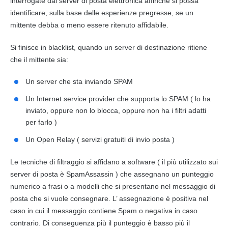
interrogate dai server di
posta elettronica
affinché si possa
identificare, sulla base delle esperienze pregresse, se un
mittente debba o meno essere ritenuto affidabile.
Si finisce in blacklist, quando un server di destinazione ritiene
che il mittente sia:
Un server che sta inviando SPAM
Un Internet service provider che supporta lo SPAM ( lo ha
inviato, oppure non lo blocca, oppure non ha i filtri adatti
per farlo )
Un Open Relay ( servizi gratuiti di invio posta )
Le tecniche di filtraggio si affidano a software ( il più utilizzato sui
server di
posta
è SpamAssassin ) che assegnano un punteggio
numerico a frasi o a modelli che si presentano nel
messaggio
di
posta
che si vuole consegnare. L’ assegnazione è positiva nel
caso in cui il
messaggio
contiene Spam o negativa in caso
contrario. Di conseguenza più il punteggio è basso più il