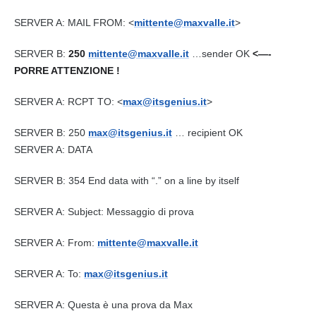
SERVER A:
MAIL
FROM: <
mittente@maxvalle.it
>
SERVER B:
250
mittente@maxvalle.it
…sender OK
<—-
PORRE ATTENZIONE !
SERVER A: RCPT TO: <
max@itsgenius.it
>
SERVER B: 250
max@itsgenius.it
… recipient OK
SERVER A: DATA
SERVER B: 354 End data with “.” on a line by itself
SERVER A: Subject:
Messaggio
di prova
SERVER A: From:
mittente@maxvalle.it
SERVER A: To:
max@itsgenius.it
SERVER A: Questa è una prova da Max