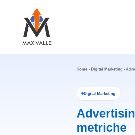
Vai
al
contenuto
Home
-
Digital Marketing
-
Adver
Digital Marketing
Advertisin
metriche