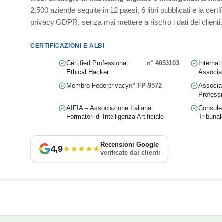
2.500 aziende seguite in 12 paesi, 6 libri pubblicati e la cert
privacy GDPR, senza mai mettere a rischio i dati dei clienti.
CERTIFICAZIONI E ALBI
Certified Professional
n° 4053103
Internat
Ethical Hacker
Associa
Membro Federprivacy
n° FP-9572
Associaz
Professi
AIFIA – Associazione Italiana
Consulen
Formatori di Intelligenza Artificiale
Tribunal
Recensioni Google
4,9
verificate dai clienti