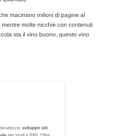
 che macinano milioni di pagine al
i, mentre molte nicchie con contenuti
ccola sta il vino buono, questo vino
n sicurezza:
sviluppo siti
iale
per studi e PMI. Oltre