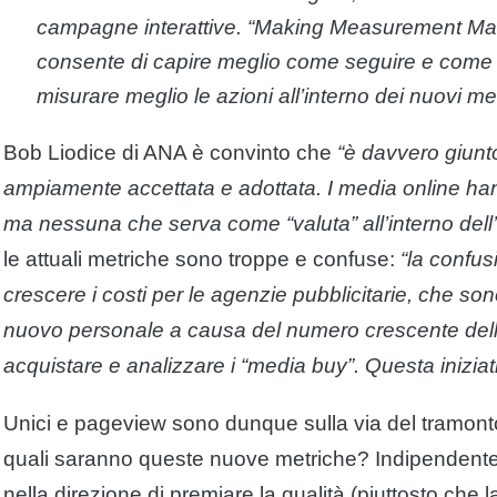
campagne interattive. “Making Measurement Mak
consente di capire meglio come seguire e come
misurare meglio le azioni all’interno dei nuovi me
Bob Liodice di ANA è convinto che
“è davvero giunto
ampiamente accettata e adottata. I media
online
han
ma nessuna che serva come “valuta” all’interno dell
le attuali
metriche
sono troppe e confuse:
“la confus
crescere i costi per le agenzie pubblicitarie, che sono
nuovo personale a causa del numero crescente del
acquistare e analizzare i “media buy”. Questa iniziati
Unici e pageview sono dunque sulla via del tramonto
quali saranno queste nuove
metriche
? Indipendente
nella direzione di premiare la qualità (piuttosto che l