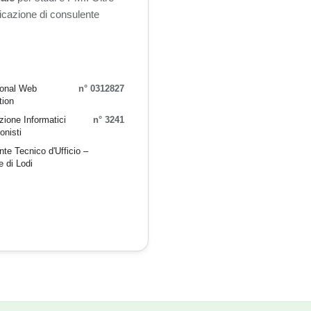
ificazione di consulente
ional Web
n° 0312827
tion
ione Informatici
n° 3241
onisti
te Tecnico d'Ufficio –
e di Lodi