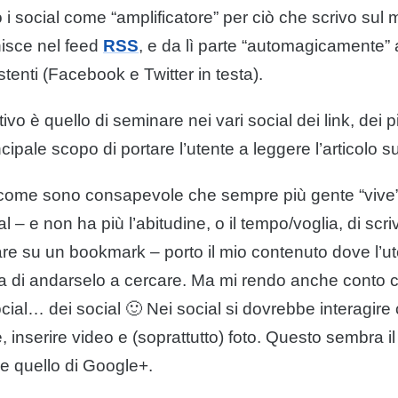
 i social come “amplificatore” per ciò che scrivo sul 
nisce nel feed
RSS
, e da lì parte “automagicamente” all
stenti (Facebook e Twitter in testa).
tivo è quello di seminare nei vari social dei link, dei p
cipale scopo di portare l’utente a leggere l’articolo s
siccome sono consapevole che sempre più gente “viv
ial – e non ha più l’abitudine, o il tempo/voglia, di sc
are su un bookmark – porto il mio contenuto dove l’ute
ica di andarselo a cercare. Ma mi rendo anche conto
al… dei social 🙂 Nei social si dovrebbe interagire co
, inserire video e (soprattutto) foto. Questo sembra il
 quello di Google+.