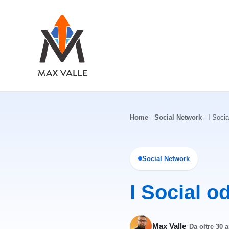
Vai
al
contenuto
Home
-
Social Network
-
I Socia
Social Network
I Social o
·
Max Valle
Da oltre 30 