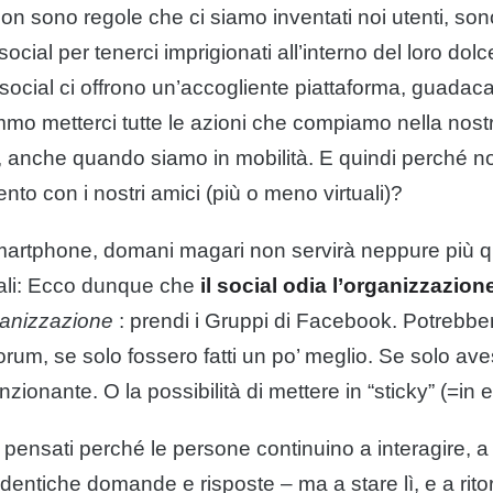
on sono regole che ci siamo inventati noi utenti, so
social per tenerci imprigionati all’interno del loro dol
 social ci offrono un’accogliente piattaforma, guadaca
o metterci tutte le azioni che compiamo nella nostra
, anche quando siamo in mobilità. E quindi perché n
to con i nostri amici (più o meno virtuali)?
artphone, domani magari non servirà neppure più q
iali: Ecco dunque che
il social odia l’organizzazione
anizzazione
: prendi i Gruppi di Facebook. Potrebber
forum, se solo fossero fatti un po’ meglio. Se solo av
zionante. O la possibilità di mettere in “sticky” (=in 
pensati perché le persone continuino a interagire, a
dentiche domande e risposte – ma a stare lì, e a rito