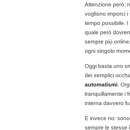
Attenzione però: n
vogliono imporci i 
tempo possibile. I
quale però dovremm
sempre più online
ogni singolo momen
Oggi basta uno sm
dei semplici occh
automatismi
.
Org
tranquillamente i 
interna davvero fun
E invece no: sono 
sempre le stesse i