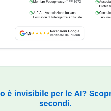
Membro Federprivacy
n° FP-9572
Associaz
Professi
AIFIA – Associazione Italiana
Consulen
Formatori di Intelligenza Artificiale
Tribunal
Recensioni Google
4,9
verificate dai clienti
ito è invisibile per le AI? Scopr
secondi.