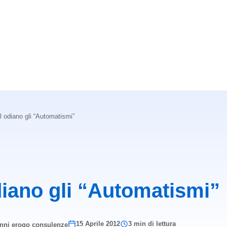
l odiano gli “Automatismi”
diano gli “Automatismi”
15 Aprile 2012
3 min di lettura
anni erogo consulenze