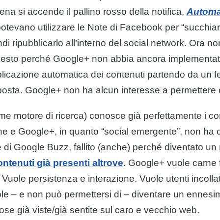
ena si accende il pallino rosso della notifica.
Automa
otevano utilizzare le Note di Facebook per “succhiare
di ripubblicarlo all’interno del social network. Ora no
esto perché Google+ non abbia ancora implementat
icazione automatica dei contenuti partendo da un fee
posta. Google+ non ha alcun interesse a permettere 
me motore di ricerca) conosce già perfettamente i co
e e Google+, in quanto “social emergente”, non ha ce
 di Google Buzz, fallito (anche) perché diventato un
ntenuti già presenti altrove
. Google+ vuole carne 
. Vuole persistenza e interazione. Vuole utenti incollat
e – e non può permettersi di – diventare un ennesimo
ose già viste/già sentite sul caro e vecchio web.