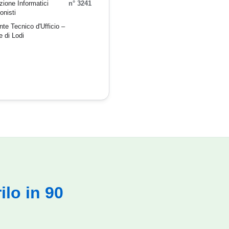
ione Informatici
n° 3241
onisti
te Tecnico d'Ufficio –
e di Lodi
ilo in 90