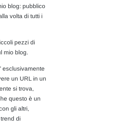
mio blog: pubblico
a volta di tutti i
iccoli pezzi di
ul mio blog.
e” esclusivamente
rivere un URL in un
nte si trova,
 che questo è un
n gli altri,
 trend di