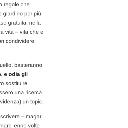
no regole che
ce giardino per più
so gratuita, nella
 vita – vita che è
on condividere
uello, basteranno
, e odia gli
o sostituire
essero una ricerca
evidenza) un topic.
 scrivere – magari
rnarci enne volte