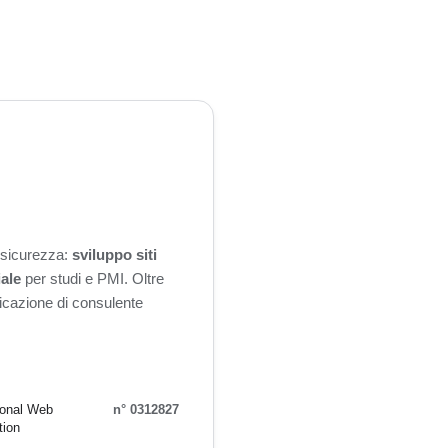
n sicurezza:
sviluppo siti
iale
per studi e PMI. Oltre
ificazione di consulente
ional Web
n° 0312827
tion